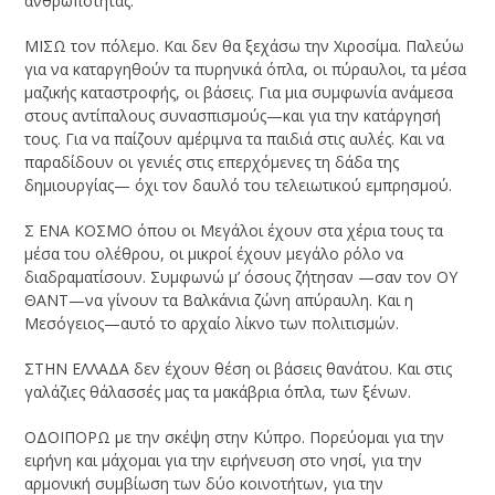
ανθρωπότητας.
ΜΙΣΩ τον πόλεμο. Και δεν θα ξεχάσω την Χιροσίμα. Παλεύω
για να καταργηθούν τα πυρηνικά όπλα, οι πύραυλοι, τα μέσα
μαζικής καταστροφής, οι βάσεις. Για μια συμφωνία ανάμεσα
στους αντίπαλους συνασπισμούς—και για την κατάργησή
τους. Για να παίζουν αμέριμνα τα παιδιά στις αυλές. Και να
παραδίδουν οι γενιές στις επερχόμενες τη δάδα της
δημιουργίας— όχι τον δαυλό του τελειωτικού εμπρησμού.
Σ ΕΝΑ ΚΟΣΜΟ όπου οι Μεγάλοι έχουν στα χέρια τους τα
μέσα του ολέθρου, οι μικροί έχουν μεγάλο ρόλο να
διαδραματίσουν. Συμφωνώ μ’ όσους ζήτησαν —σαν τον ΟΥ
ΘΑΝΤ—να γίνουν τα Βαλκάνια ζώνη απύραυλη. Και η
Μεσόγειος—αυτό το αρχαίο λίκνο των πολιτισμών.
ΣΤΗΝ ΕΛΛΑΔΑ δεν έχουν θέση οι βάσεις θανάτου. Και στις
γαλάζιες θάλασσές μας τα μακάβρια όπλα, των ξένων.
ΟΔΟΙΠΟΡΩ με την σκέψη στην Κύπρο. Πορεύομαι για την
ειρήνη και μάχομαι για την ειρήνευση στο νησί, για την
αρμονική συμβίωση των δύο κοινοτήτων, για την