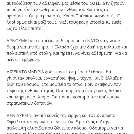
αυτοδιάθεση των αδελφών μας μέσω του Ο.Η.Ε. Δεν ζητούν
παρά να είναι ελεύθεροι σαν άνθρωποι. Και τους το
αρνούνται. Οι ιμπεριαλιστές. Και οι Τούρκοι σωβινιστές. Οι
λαοί όμως είναι μαζί τους. Μαζί τους και η ιστορία. Κι’ εμείς
ως το τέλος πιστοί.
ΑΡΝΟΥΜΑΙ να επιτρέψω οι δεσμοί με το ΝΑΤΟ να γίνουν
δεσμά για την Κύπρο. Η Ελλάδα έχει την δική της πολιτική και
πολιτιστική από στολή. Και πρέπει να γίνει αδέσμευτη, για να
μείνει περήφανη.
ΔΙΣΕΚΑΤΟΜΜΥΡΙΑ ξοδεύονται σε μέσα ολέθρου, θα
γίνονταν σκολειά, εργαστήρια, ψωμί, τέχνη. Και θ’ άλλαζε η
όψη του κόσμου. Στα μουσεία τα όπλα. Πριν σκάψουν τον
τάφο της ανθρωπότητας. Οδοιπορώ για ένα γενικό, δίκαιο
και πλήρη αφοπλισμό. Για τον περιορισμό των ασήκωτων
στρατιωτικών δαπανών.
ΔΕΝ ΑΡΚΕΙ ν’ αγαπά κανείς την ειρήνη και τον άνθρωπο.
Οφείλει και ν αγωνίζεται γι’ αυτόν. Είμαι ένας απ’ την
ατέλειωτη αλυσίδα που ζώνει τον κόσμο. Οδοιπορώ για να