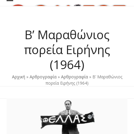
Skip
Open
Close
to
content
mobile
mobile
menu
menu
B’ Μαραθώνιος
πορεία Ειρήνης
(1964)
Αρχική
»
Αρθρογραφία
»
Αρθρογραφία
»
B’ Μαραθώνιος
πορεία Ειρήνης (1964)