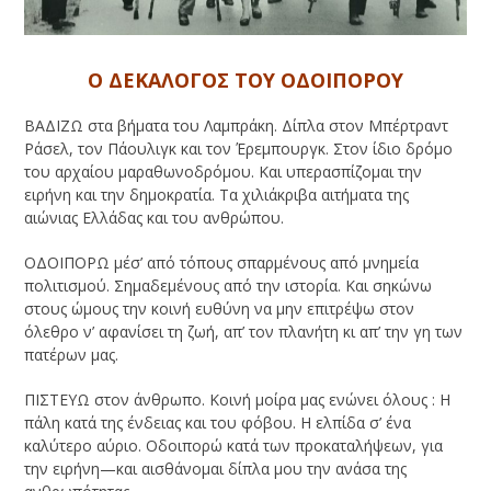
Ο ΔΕΚΑΛΟΓΟΣ ΤΟΥ ΟΔΟΙΠΟΡΟΥ
ΒΑΔΙΖΩ στα βήματα του Λαμπράκη. Δίπλα στον Μπέρτραντ
Ράσελ, τον Πάουλιγκ και τον Έρεμπουργκ. Στον ίδιο δρόμο
του αρχαίου μαραθωνοδρόμου. Και υπερασπίζομαι την
ειρήνη και την δημοκρατία. Τα χιλιάκριβα αιτήματα της
αιώνιας Ελλάδας και του ανθρώπου.
ΟΔΟΙΠΟΡΩ μέσ’ από τόπους σπαρμένους από μνημεία
πολιτισμού. Σημαδεμένους από την ιστορία. Και σηκώνω
στους ώμους την κοινή ευθύνη να μην επιτρέψω στον
όλεθρο ν’ αφανίσει τη ζωή, απ’ τον πλανήτη κι απ’ την γη των
πατέρων μας.
ΠΙΣΤΕΥΩ στον άνθρωπο. Κοινή μοίρα μας ενώνει όλους : Η
πάλη κατά της ένδειας και του φόβου. Η ελπίδα σ’ ένα
καλύτερο αύριο. Οδοιπορώ κατά των προκαταλήψεων, για
την ειρήνη—και αισθάνομαι δίπλα μου την ανάσα της