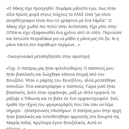
«Ο Μίκης είχε προηγηθεί. Θυμάμαι μάλιστα εγώ, πως όταν
είδα πρώτη φορά στους τοίχους το ΕΛΑΣ είπα “μα τόσο
ανορθόγραφοι είναι που το γράφουν με ένα λάμδα;”. Ο
Μίκης είχε χωθεί πιο πολύ στην Αντίσταση. Είχε μπει στην
ΟΠΛΑ κι είχε εξαφανισθεί ένα χρόνο από το σπίτι. Περνούσε
και πετούσε πετραδάκια για να μάθει η μάνα μας ότι ζει. Κι η
μάνα πάντα στο παράθυρο περίμενε…».
-Οικογενειακά μεταπηδήσατε στην Αριστερά;
«Όχι. Ο πατέρας μας ήταν φιλελεύθερος. Ο παππούς μου
ήταν βασιλικός και διώχθηκε κάποια στιγμή από τον
Βενιζέλο. Ήταν ο ράφτης του Βενιζέλου, αλλά μετατέθηκε
εκποδών. Έτσι καταστράφηκε ο παππούς. Τώρα γιατί ήταν
βασιλικός; Διότι όταν ορφάνεψε, μαζί με άλλα ορφανά, τα
μάζεψε ο Όθωνας και τα ‘βαλε σε ένα ορφανοτροφείο. Εκεί,
έμαθε την τέχνη του φραγκοράφτη που ‘ταν σαν να λέμε
σήμερα… ηλεκτρονικός επιστήμων. Ο πατέρας μου στην αρχή
ήταν βασιλικός και τοποθετήθηκε αρμοστής στα Βουρλά της
Μικράς Ασίας. Αργότερα έγινε Βενιζελικός. Αυτά εν
ολίγοις…».