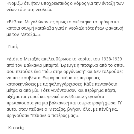
-Νομίζω ότι ήταν υποχρεωτικός ο νόμος για την ένταξη των
νέων τότε στη νεολαία.
«Βέβαια. Μεγαλώνοντας όμως το σκέφτηκα το πράγμα και
κάποια στιγμή κατάλαβα γιατί η νεολαία τότε ήταν φανατική
με τον Μεταξά…».
-Γιατί;
«Διότι ο Μεταξάς απελευθέρωσε το κορίτσι του 1938-1939
από τον Βαλκάνιο μπαμπά. Έφευγε η πιτσιρίκα από το σπίτι,
σου πετούσε ένα “πάω στην οργάνωση” και δεν τολμούσες
να πεις κουβέντα. Θυμάμαι ακόμα τις περίφημες
κατασκηνώσεις με τις φαλαγγάρχισσες. Κάθε πεντακόσια
μέτρα κι από μία. Τότε γινόντουσαν και περίφημα πάρτι,
αξέχαστοι χοροί και γενικά συνέβαιναν γεγονότα
πρωτάκουστα για μια βαλκανική και τουρκοτραφή χώρα. Γι’
αυτό, όταν πέθανε ο Μεταξάς, βγήκαν όλοι με πένθη και
θρηνούσαν “πέθανε ο πατέρας μας”».
-Κι εσείς;