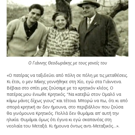
Ο Γιάννης Θεοδωράκης με τους γονείς του
«Ο πατέρας να ταξιδεύει από πόλη σε πόλη με τις μεταθέσεις.
Κι έτσι, ο μεν Μίκης γεννήθηκε στη Χίο, εγώ στα Γιάννενα.
Βέβαια στο σπίτι μας ζούσαμε με το κρητικόν κλέος. Ο
πατέρας μου ένιωθε Κρητικός. “Να κατεβώ στον Ομαλό να
κάμω μάνες δίχως γιους” και τέτοια. Μπορώ να πω, ότι κι από
σπορά κρητική αν δεν ήμουνα, στο περιβάλλον που ζούσα
θα γινόμουνα Κρητικός. Πολλά δεν θυμάμαι απ’ αυτή την
ηλικία. Θυμάμαι όμως ότι έγινα κι εγώ σκαπανέας στη
νεολαία του Μεταξά. Κι ήμουνα όντως αντι-Μεταξικός…».