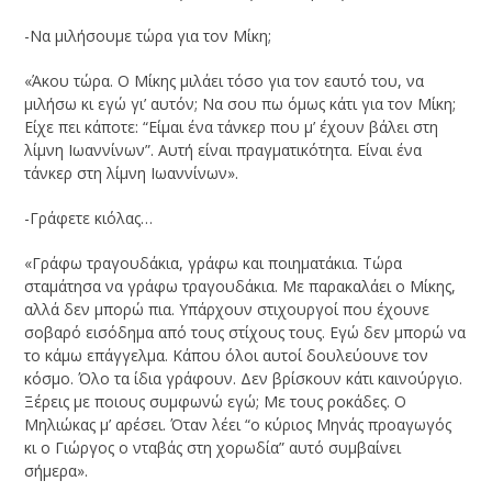
-Να μιλήσουμε τώρα για τον Μίκη;
«Άκου τώρα. Ο Μίκης μιλάει τόσο για τον εαυτό του, να
μιλήσω κι εγώ γι’ αυτόν; Να σου πω όμως κάτι για τον Μίκη;
Είχε πει κάποτε: “Είμαι ένα τάνκερ που μ’ έχουν βάλει στη
λίμνη Ιωαννίνων”. Αυτή είναι πραγματικότητα. Είναι ένα
τάνκερ στη λίμνη Ιωαννίνων».
-Γράφετε κιόλας…
«Γράφω τραγουδάκια, γράφω και ποιηματάκια. Τώρα
σταμάτησα να γράφω τραγουδάκια. Με παρακαλάει ο Μίκης,
αλλά δεν μπορώ πια. Υπάρχουν στιχουργοί που έχουνε
σοβαρό εισόδημα από τους στίχους τους. Εγώ δεν μπορώ να
το κάμω επάγγελμα. Κάπου όλοι αυτοί δουλεύουνε τον
κόσμο. Όλο τα ίδια γράφουν. Δεν βρίσκουν κάτι καινούργιο.
Ξέρεις με ποιους συμφωνώ εγώ; Με τους ροκάδες. Ο
Μηλιώκας μ’ αρέσει. Όταν λέει “ο κύριος Μηνάς προαγωγός
κι ο Γιώργος ο νταβάς στη χορωδία” αυτό συμβαίνει
σήμερα».