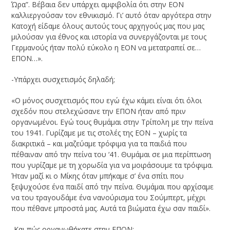
Ώρα”. Βέβαια δεν υπάρχει αμφιβολία ότι στην ΕΟΝ
καλλιεργούσαν τον εθνικισμό. Γι’ αυτό όταν αργότερα στην
Κατοχή είδαμε όλους αυτούς τους αρχηγούς μας που μας
μιλούσαν για έθνος και ιστορία να συνεργάζονται με τους
Γερμανούς ήταν πολύ εύκολο η ΕΟΝ να μετατραπεί σε…
ΕΠΟΝ…».
-Υπάρχει συσχετισμός δηλαδή;
«Ο μόνος συσχετισμός που εγώ έχω κάμει είναι ότι όλοι
σχεδόν που στελεχώσανε την ΕΠΟΝ ήταν από πριν
οργανωμένοι. Εγώ τους θυμάμαι στην Τρίπολη με την πείνα
του 1941. Γυρίζαμε με τις στολές της ΕΟΝ – χωρίς τα
διακριτικά – και μαζεύαμε τρόφιμα για τα παιδιά που
πέθαιναν από την πείνα του ‘41. Θυμάμαι σε μια περίπτωση
που γυρίζαμε με τη χορωδία για να μοιράσουμε τα τρόφιμα.
Ήταν μαζί κι ο Μίκης όταν μπήκαμε σ’ ένα σπίτι που
ξεψυχούσε ένα παιδί από την πείνα. Θυμάμαι που αρχίσαμε
να του τραγουδάμε ένα νανούρισμα του Σούμπερτ, μέχρι
που πέθανε μπροστά μας. Αυτά τα βιώματα έχω σαν παιδί».
-Και πώς οργανωθήκατε στην ΕΠΟΝ;