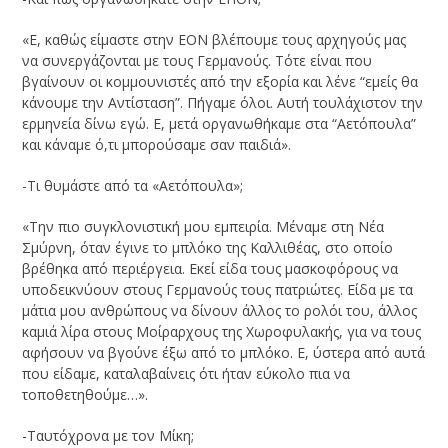
«Ε, καθώς είμαστε στην ΕΟΝ βλέπουμε τους αρχηγούς μας
να συνεργάζονται με τους Γερμανούς. Τότε είναι που
βγαίνουν οι κομμουνιστές από την εξορία και λένε “εμείς θα
κάνουμε την Αντίσταση”. Πήγαμε όλοι. Αυτή τουλάχιστον την
ερμηνεία δίνω εγώ. Ε, μετά οργανωθήκαμε στα “Αετόπουλα”
και κάναμε ό,τι μπορούσαμε σαν παιδιά».
-Τι θυμάστε από τα «Αετόπουλα»;
«Την πιο συγκλονιστική μου εμπειρία. Μέναμε στη Νέα
Σμύρνη, όταν έγινε το μπλόκο της Καλλιθέας, στο οποίο
βρέθηκα από περιέργεια. Εκεί είδα τους μασκοφόρους να
υποδεικνύουν στους Γερμανούς τους πατριώτες. Είδα με τα
μάτια μου ανθρώπους να δίνουν άλλος το ρολόι του, άλλος
καμιά λίρα στους Μοίραρχους της Χωροφυλακής, για να τους
αφήσουν να βγούνε έξω από το μπλόκο. Ε, ύστερα από αυτά
που είδαμε, καταλαβαίνεις ότι ήταν εύκολο πια να
τοποθετηθούμε…».
-Ταυτόχρονα με τον Μίκη;