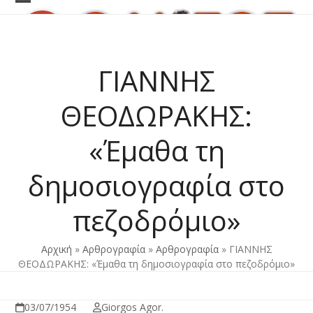
Skip
Open
Close
to
content
mobile
mobile
menu
menu
ΓΙΑΝΝΗΣ
ΘΕΟΔΩΡΑΚΗΣ:
«Έμαθα τη
δημοσιογραφία στο
πεζοδρόμιο»
Αρχική
»
Αρθρογραφία
»
Αρθρογραφία
»
ΓΙΑΝΝΗΣ
ΘΕΟΔΩΡΑΚΗΣ: «Έμαθα τη δημοσιογραφία στο πεζοδρόμιο»
03/07/1954
Giorgos Agor.