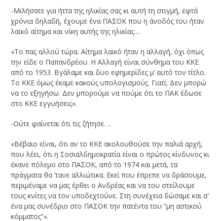
-Μιλήσατε για ήττα της ηλικίας σας κι αυτή τη στιγμή, εφτά
χρόνια δηλαδή, έχουμε ένα ΠΑΣΟΚ που η άνοδός του ήταν
λαϊκό αίτημα και νίκη αυτής της ηλικίας…
«Το πας αλλού τώρα. Αίτημα λαϊκό ήταν η αλλαγή, όχι όπως
την είδε ο Παπανδρέου. Η Αλλαγή είναι σύνθημα του ΚΚΕ
από το 1953. Βγάλαμε και δυο εφημερίδες μ’ αυτό τον τίτλο.
Το ΚΚΕ όμως έκαμε κακούς υπολογισμούς. Γιατί; Δεν μπορώ
να το εξηγήσω. Δεν μπορούμε να πούμε ότι το ΠΑΚ έδωσε
στο ΚΚΕ εγγυήσεις».
-Ούτε φαίνεται ότι τις ζήτησε. ..
«Βέβαιο είναι, ότι αν το ΚΚΕ ακολουθούσε την παλιά αρχή,
που λέει, ότι η Σοσιαλδημοκρατία είναι ο πρώτος κίνδυνος κι
έκανε πόλεμο στο ΠΑΣΟΚ, από το 1974 και μετά, τα
πράγματα θα ‘τανε αλλιώτικα. Εκεί που έπρεπε να δράσουμε,
περιμέναμε να μας έρθει ο Ανδρέας και να του στείλουμε
τους κνίτες να τον υποδεχτούνε. Στη συνέχεια δώσαμε και σ’
ένα μας συνέδριο στο ΠΑΣΟΚ την πατέντα του “μη αστικού
κόμματος”».