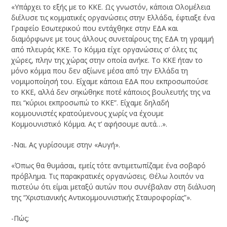
«Υπάρχει το εξής με το ΚΚΕ. Ως γνωστόν, κάποια Ολομέλεια
διέλυσε τις κομματικές οργανώσεις στην Ελλάδα, έφτιαξε ένα
Γραφείο Εσωτερικού που εντάχθηκε στην ΕΔΑ και
διαμόρφωνε με τους άλλους συνεταίρους της ΕΔΑ τη γραμμή
από πλευράς ΚΚΕ. Το Κόμμα είχε οργανώσεις σ’ όλες τις
χώρες, πλην της χώρας στην οποία ανήκε. Το ΚΚΕ ήταν το
μόνο κόμμα που δεν αξίωνε μέσα από την Ελλάδα τη
νομιμοποίησή του. Είχαμε κάποια ΕΔΑ που εκπροσωπούσε
το ΚΚΕ, αλλά δεν σηκώθηκε ποτέ κάποιος βουλευτής της να
πει “κύριοι εκπροσωπώ το ΚΚΕ”. Είχαμε δηλαδή
κομμουνιστές κρατούμενους χωρίς να έχουμε
Κομμουνιστικό Κόμμα. Ας τ’ αφήσουμε αυτά…».
-Ναι. Ας γυρίσουμε στην «Αυγή».
«Όπως θα θυμάσαι, εμείς τότε αντιμετωπίζαμε ένα σοβαρό
πρόβλημα. Τις παρακρατικές οργανώσεις. Θέλω λοιπόν να
πιστεύω ότι είμαι μεταξύ αυτών που συνέβαλαν στη διάλυση
της “Χριστιανικής Αντικομμουνιστικής Σταυροφορίας”».
-Πώς;