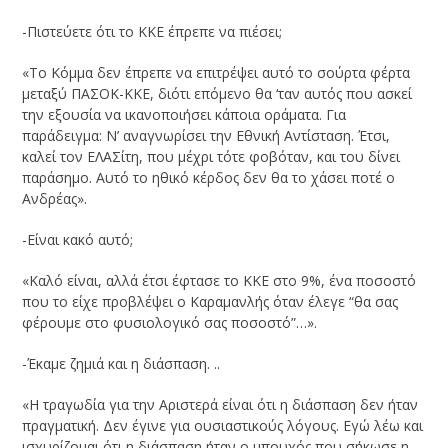
-Πιστεύετε ότι το ΚΚΕ έπρεπε να πιέσει;
«Το Κόμμα δεν έπρεπε να επιτρέψει αυτό το σούρτα φέρτα
μεταξύ ΠΑΣΟΚ-ΚΚΕ, διότι επόμενο θα ‘ταν αυτός που ασκεί
την εξουσία να ικανοποιήσει κάποια οράματα. Για
παράδειγμα: Ν’ αναγνωρίσει την Εθνική Αντίσταση. Έτσι,
καλεί τον ΕΛΑΣίτη, που μέχρι τότε φοβόταν, και του δίνει
παράσημο. Αυτό το ηθικό κέρδος δεν θα το χάσει ποτέ ο
Ανδρέας».
-Είναι κακό αυτό;
«Καλό είναι, αλλά έτσι έφτασε το ΚΚΕ στο 9%, ένα ποσοστό
που το είχε προβλέψει ο Καραμανλής όταν έλεγε “θα σας
φέρουμε στο φυσιολογικό σας ποσοστό”…».
-Έκαμε ζημιά και η διάσπαση. ..
«Η τραγωδία για την Αριστερά είναι ότι η διάσπαση δεν ήταν
πραγματική. Δεν έγινε για ουσιαστικούς λόγους. Εγώ λέω και
ισχυρίζομαι ότι η διάσπαση ήταν ο μπουχός που σήκωσε η