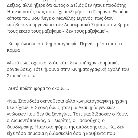
Δεξιός, αλλά ήξερε ότι αυτός ο Δεξιός δεν ήτανε προδότης.
Ήταν κι αυτός ένας που είχε πολεμήσει το Γερμανό. Θυμάμαι
κάποτε που μου ‘λεγε ο Μανώλης Σιγανός, πως όταν
κατέβηκε να οργανώσει τον Δημοκρατικό Στρατό στην Κρήτη
“τους εκατό τους μαζέψαμε – δεν τους μαζέψαμε”».
-Και φτάνουμε στη δημοσιογραφία. Περνάει μέσα από το
Κόμμα;
«Αυτό είναι σχετικό, διότι τότε δεν υπήρχαν κομματικές
οργανώσεις. Τότε ήμουνα στην Κινηματογραφική Σχολή του
Σταυράκου…».
-Αυτό πρώτη φορά το ακούω…
«Ναι. Σπούδαζα σκηνοθεσία αλλά κινηματογραφική μηχανή
δεν είχαμε. Η Σχολή όμως ήταν μια Ακαδημία γενικών
γνώσεων που δεν θα ξαναγίνει. Τότε μας δίδασκαν ο Κουν,
ο Διαμαντόπουλος, ο Πλωρίτης, ο Τσαρούχης, ο
Θεοδωράκης. Ήταν στο φόρτε της απόδοσής τους. Και δεν
είχε τόσο σημασία η διδασκαλία όσο η κουβέντα που