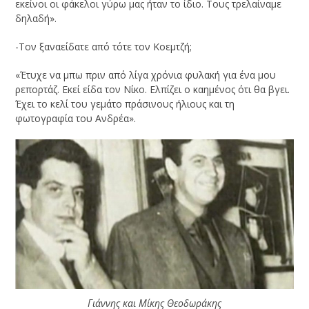
εκείνοι οι φάκελοι γύρω μας ήταν το ίδιο. Τους τρελαίναμε
δηλαδή».
-Τον ξαναείδατε από τότε τον Κοεμτζή;
«Έτυχε να μπω πριν από λίγα χρόνια φυλακή για ένα μου
ρεπορτάζ. Εκεί είδα τον Νίκο. Ελπίζει ο καημένος ότι θα βγει.
Έχει το κελί του γεμάτο πράσινους ήλιους και τη
φωτογραφία του Ανδρέα».
Γιάννης και Μίκης Θεοδωράκης