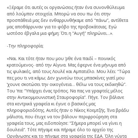
«Ξέραμε ότι αυτές οι οργανώσεις ήταν ένα συνονθύλευμα
από λούμπεν στοιχεία. Μπορώ να σου πω ότι στην
προσπάθειά μας δεν ενθαρρυνθήκαμε από “πάνω”, αντίθετα
μας αποθάρρυναν για το φόβο της προβοκάτσιας. Εγώ
ωστόσο έβγαλα μια φήμη: Ότι η “Αυγή” πληρώνει…».
-Την πληροφορία;
«Ναι. Και τότε ήταν που μου ‘ρθε ένα παιδί – ποινικός
κρατούμενος- από την Αίγινα. Μας έφερνε ένα μήνυμα από
τις φυλακές, από τους Λουλέ και Αμπατιέλο. Μου λέει: “Τώρα
πες μου τι να κάμω; Δεν χωνεύω τους μπασκίνες γιατί μου
‘χουνε σκοτώσει την οικογένεια… θέλω να τους εκδικηθώ”.
Του ‘πα: “Υπάρχει ένας τρόπος. Να πας να γραφτείς μέλος
στην Αντικομμουνιστική Σταυροφορία”. Πήγε. Τον βάλανε
στα κεντρικά γραφεία κι έγινε ο βασικός μας
πληροφοριοδότης. Αυτός ήταν ο Νίκος Κοεμτζής. Ένα βράδυ
μάλιστα, που έτυχε να τον βάλουν περιφρούρηση στα
γραφεία τους, μας ειδοποίησε: “Σήμερα μπορεί να γίνει η
δουλειά”. Τότε πήγαμε και πήραμε όλο το αρχείο της
Οργάνωσης και το πήγαμε στα γραφεία της ΕΔΑ. Όλη νύχτα