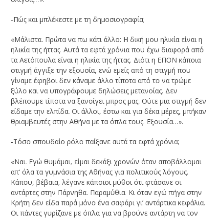
-Πώς και μπλέκεστε με τη δημοσιογραφία;
«Μάλιστα. Πρώτα να πω κάτι άλλο: Η δική μου ηλικία είναι η
ηλικία της ήττας. Αυτά τα εφτά χρόνια που έχω διαφορά από
τα Αετόπουλα είναι η ηλικία της ήττας. Διότι η ΕΠΟΝ κάποια
στιγμή άγγιξε την εξουσία, ενώ εμείς από τη στιγμή που
γίναμε έφηβοι δεν κάναμε άλλο τίποτα από το να τρώμε
ξύλο και να υπογράφουμε δηλώσεις μετανοίας. Δεν
βλέπουμε τίποτα να ξανοίγει μπρος μας. Ούτε μια στιγμή δεν
είδαμε την ελπίδα. Οι άλλοι, έστω και για δέκα μέρες, μπήκαν
θριαμβευτές στην Αθήνα με τα όπλα τους. Εξουσία…».
-Τόσο σπουδαίο ρόλο παίξανε αυτά τα εφτά χρόνια;
«Ναι. Εγώ θυμάμαι, είμαι δεκάξι χρονών όταν αποβάλλομαι
απ’ όλα τα γυμνάσια της Αθήνας για πολιτικούς λόγους.
Κάπου, βέβαια, λέγανε κάποιοι μύθοι ότι φτάσανε οι
αντάρτες στην Πάρνηθα. Παραμύθια. Κι όταν εγώ πήγα στην
Κρήτη δεν είδα παρά μόνο ένα σαφάρι γι’ αντάρτικα κεφάλια.
Οι πάντες γυρίζανε με όπλα για να βρούνε αντάρτη να τον