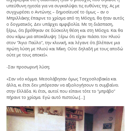
υπεύθυνη ηγεσία για να συγκαλύψει τις ευθύνες της. Ας με
συγχωρέσει ο Αντώνης – δημοσίευσέ το όμως – αν ο
Μπριλλάκης έπαιρνε το χρίσμα από τη Μόσχα, θα ήταν αυτός
ο δογματικός. Δεν υπάρχει αμφιβολία. Με τη διάσπαση,
ξέρω, ότι βρέθηκαν σε δύσκολη θέση και στη Μόσχα. Και θα
σου κάμω μια αποκάλυψη: Ξέρω ότι είχαν πιάσει τον Ηλιού
στον “Άγιο Παύλο”, την κλινική, και λέγανε ότι βλέπανε μια
πρώτη λύση με Ηλιού και Μίκη. Ούτε δηλαδή με τους αποδώ
ούτε με τους αποκεί».
-Σαν προσωρινή λύση;
«Σαν νέο κόμμα. Μεσολάβησαν όμως Τσεχοσλοβακία και
άλλα, κι έτσι δεν μπόρεσαν να αξιολογήσουν τι συμβαίνει
στην Ελλάδα. Κι έτσι, αυτοί που είπανε τότε το “μπράβο”
πήρανε το χρίσμα. Εγώ αυτό πιστεύω.[…]