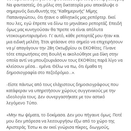
Να φανταστείς, ότι μόλις στη δικτατορία μου απεκάλυψε ο
σημερινός διευθυντής της “Καθημερινής” Μίμης
Παπαναγιώτου, ότι ήτανε ο αθλητικός μας ρεπόρτερ. Εκεί
που λες, εγώ έπρεπε να δίνω το μηνιάτικο ρεπορτάζ. Επειδή
όμως μας κυνηγούσαν θα ‘πρεπε να είναι απόλυτα
ντοκουμενταρισμένο. Γι’ αυτό, κάθε ρεπορτάζ μου ήταν και
μια ειδική μελέτη. Έτσι φτάσανε στο σημείο να επιχειρήσουν
να μ’ απαγάγουν την 28η Οκτωβρίου οι ΕΚΟΦίτες. Γίνανε
τότε επερωτήσεις στη Βουλή κι ακολούθησε μια δίκη στην
οποία αντί να μπουζουριάσουν τους ΕΚΟΦίτες παρά λίγο να
κλείσουν μέσα… εμένα. Θέλω να πω, ότι έμαθα τη
δημοσιογραφία στο πεζοδρόμιο…».
-Είστε πάντως από τους ελάχιστους δημοσιογράφους που
κατάφεραν να υπηρετήσουν χώρους συγγενικούς με την
ιδεολογία τους. Δεν συνεργαστήκατε με τον αστικό
λεγόμενο Τύπο.
«Μην πω ψέματα, το δοκίμασα. Δεν μου πήγαινε όμως. Ποτέ
μου δεν μπόρεσα να λειτουργήσω έξω από το χώρο της
Αριστεράς. Έστω κι αν εκεί γνώρισα πίκρες, διωγμούς,