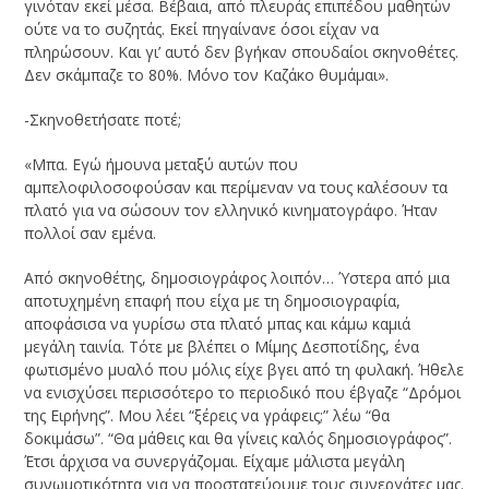
γινόταν εκεί μέσα. Βέβαια, από πλευράς επιπέδου μαθητών
ούτε να το συζητάς. Εκεί πηγαίνανε όσοι είχαν να
πληρώσουν. Και γι’ αυτό δεν βγήκαν σπουδαίοι σκηνοθέτες.
Δεν σκάμπαζε το 80%. Μόνο τον Καζάκο θυμάμαι».
-Σκηνοθετήσατε ποτέ;
«Μπα. Εγώ ήμουνα μεταξύ αυτών που
αμπελοφιλοσοφούσαν και περίμεναν να τους καλέσουν τα
πλατό για να σώσουν τον ελληνικό κινηματογράφο. Ήταν
πολλοί σαν εμένα.
Από σκηνοθέτης, δημοσιογράφος λοιπόν… Ύστερα από μια
αποτυχημένη επαφή που είχα με τη δημοσιογραφία,
αποφάσισα να γυρίσω στα πλατό μπας και κάμω καμιά
μεγάλη ταινία. Τότε με βλέπει ο Μίμης Δεσποτίδης, ένα
φωτισμένο μυαλό που μόλις είχε βγει από τη φυλακή. Ήθελε
να ενισχύσει περισσότερο το περιοδικό που έβγαζε “Δρόμοι
της Ειρήνης”. Μου λέει “ξέρεις να γράφεις;” λέω “θα
δοκιμάσω”. “Θα μάθεις και θα γίνεις καλός δημοσιογράφος”.
Έτσι άρχισα να συνεργάζομαι. Είχαμε μάλιστα μεγάλη
συνωμοτικότητα για να προστατεύουμε τους συνεργάτες μας.