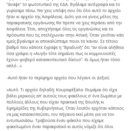
“άναψε” το φωτοτυπικό της ΕΔΑ. Βγάλαμε αντίγραφα και το
γυρίσαμε πίσω. Να ‘χεις υπόψη σου ότι όλο αυτό το αρχείο
ήταν κι αρχείο της Ασφάλειας. Διότι για να γίνεις μέλος της
παρακρατικής οργάνωσης θα ‘πρεπε να ‘χεις περάσει από την
Ασφάλεια. Έτσι, αποχτήσαμε όλες τις οργανώσεις και τα
πρόσωπα που τις στελέχωναν στην Αττική. Όταν γινόταν κάτι
εμείς βγαίναμε κι αποκαλύπταμε ποιοι τα ‘καναν. Σε τέτοιο
βαθμό που κάποτε έγραψε η “Βραδυνή” ότι “αν είναι αλήθεια
όσα γράφει η «Αυγή» τότε σημαίνει πως οι κομμουνιστές
έχουν φοβερό κατασκοπευτικό δίκτυο”. Κι όμως ήταν τόσο
απλό…».
-Αυτό ήταν το περίφημο αρχείο που λέγανε οι Δεξιοί;
«Αυτό. Τι αρχείο δηλαδή; Κουραφέξαλα. Θυμάμαι ότι είχα
βάλει μερικούς απ’ αυτούς τους φακέλους σ’ ένα δωμάτιο με
πολλούς άλλους που είχαν πρακτικά της Βουλής κι
Εφημερίδες της Κυβερνήσεως. Όταν λοιπόν ερχόταν κάποιος
να μας κατασκοπεύσει, τον πήγαινα εκεί μέσα για να τον
εντυπωσιάσω. Τραβούσα έναν φάκελο που είχαμε
φακελωμένο έναν παρακρατικό κι αυτός νόμιζε ότι όλοι