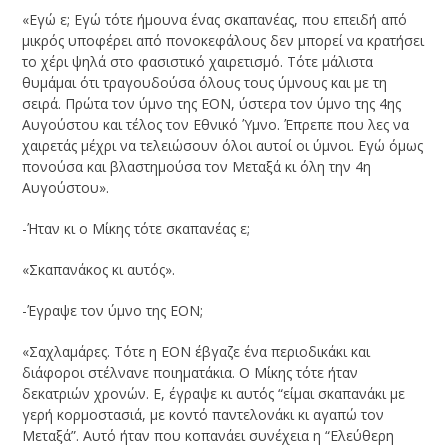
«Εγώ ε; Εγώ τότε ήμουνα ένας σκαπανέας, που επειδή από
μικρός υποφέρει από πονοκεφάλους δεν μπορεί να κρατήσει
το χέρι ψηλά στο φασιστικό χαιρετισμό. Τότε μάλιστα
θυμάμαι ότι τραγουδούσα όλους τους ύμνους και με τη
σειρά. Πρώτα τον ύμνο της ΕΟΝ, ύστερα τον ύμνο της 4ης
Αυγούστου και τέλος τον Εθνικό Ύμνο. Έπρεπε που λες να
χαιρετάς μέχρι να τελειώσουν όλοι αυτοί οι ύμνοι. Εγώ όμως
πονούσα και βλαστημούσα τον Μεταξά κι όλη την 4η
Αυγούστου».
-Ήταν κι ο Μίκης τότε σκαπανέας ε;
«Σκαπανάκος κι αυτός».
-Έγραψε τον ύμνο της ΕΟΝ;
«Σαχλαμάρες. Τότε η ΕΟΝ έβγαζε ένα περιοδικάκι και
διάφοροι στέλνανε ποιηματάκια. Ο Μίκης τότε ήταν
δεκατριών χρονών. Ε, έγραψε κι αυτός “είμαι σκαπανάκι με
γερή κορμοστασιά, με κοντό παντελονάκι κι αγαπώ τον
Μεταξά”. Αυτό ήταν που κοπανάει συνέχεια η “Ελεύθερη