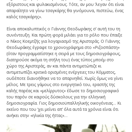
εξόριστους και φυλακισμένους. Τότε, αν μου ‘λεγαν ότι είναι
απαραίτητο να γίνω τσαγκάρης θα γινόμουνα, πιστεύω, ένας
καλός τσαγκάρης».
Είναι αποκαλυπτικός ο Γιάννης Θεοδωράκης σ’ αυτή του τη
συνέντευξη. Και πρώτη φορά μιλάει για το ρόλο που έπαιξε
ο Νίκος Κοεμτζής για λογαριασμό της Αριστεράς. Ο Γιάννης
Θεοδωράκης έγραφε το χρονογράφημα στο «Ριζοσπάστη»
(όταν προγραμματίστηκε η σειρά με τους δημοσιογράφους,
διατηρούσε ακόμα τη στήλη του) ένας τύπος μποέμ στο
χώρο της Αριστεράς, αν και πάντα αντιμετώπιζε κι
αντιμετωπίζει κριτικά ορισμένες ενέργειες του Κόμματος,
ουδέποτε διανοήθηκε να το απαρνηθεί. Χωρίς όμως να γίνει
μέλος. Με τρεις γάμους στο ενεργητικό του, εραστής της
καλής παρέας και «μελίρρυτος» έδωσε το δημοσιογραφικό
του παρόν σε καιρούς δύσκολους για την ελληνική
δημοσιογραφία. Γιος δημοσιοϋπαλληλικής οικογένειας… Κι
εκείνο που του ‘χει μείνει απ’ όλα αυτά τα χρόνια είναι ότι
ανήκει στην «ηλικία της ήττας»…