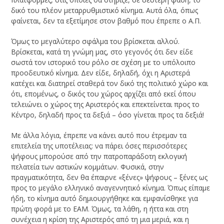
δικό του πλέον μεταρρυθμιστικό κίνημα. Αυτά όλα, όπως
φαίνεται, δεν τα εξετίμησε στον βαθμό που έπρεπε ο Α.Π.
Όμως το μεγαλύτερο σφάλμα του βρίσκεται αλλού.
Βρίσκεται, κατά τη γνώμη μας, στο γεγονός ότι δεν είδε
σωστά τον ιστορικό του ρόλο σε σχέση με το υπόλοιπο
προοδευτικό κίνημα. Δεν είδε, δηλαδή, όχι η Αριστερά
κατέχει και διατηρεί σταθερά τον δικό της πολιτικό χώρο και
ότι, επομένως, ο δικός του χώρος αρχίζει από εκεί όπου
τελειώνει ο χώρος της Αριστερός και επεκτείνεται προς το
Κέντρο, δηλαδή προς τα δεξιά – όσο γίνεται προς τα δεξιά!
Με άλλα λόγια, έπρεπε να κάνει αυτό που έτρεμαν τα
επιτελεία της υποτέλειας: να πάρει όσες περισσότερες
ψήφους μπορούσε από την πατροπαράδοτη εκλογική
πελατεία των αστικών κομμάτων. Φυσικά, στην
πραγματικότητα, δεν θα έπαιρνε «ξένες» ψήφους – ξένες ως
προς το μεγάλο ελληνικό αναγεννητικό κίνημα. Όπως είπαμε
ήδη, το κίνημα αυτό δημιουργήθηκε και εμφανίσθηκε για
πρώτη φορά με το ΕΑΜ. Όμως, τα λάθη, η ήττα και στη
συνέχεια η κρίση της Αριστερός από τη μια μεριά, και η