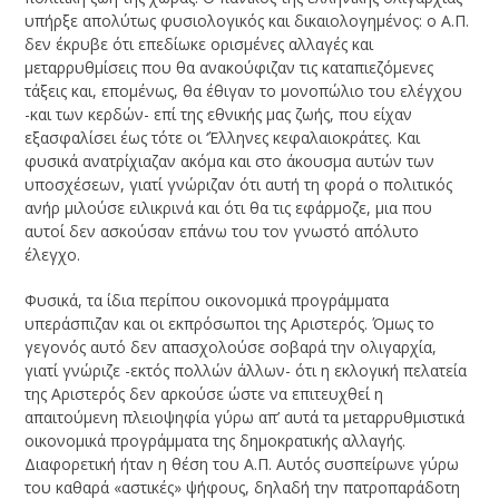
υπήρξε απολύτως φυσιολογικός και δικαιολογημένος: ο Α.Π.
δεν έκρυβε ότι επεδίωκε ορισμένες αλλαγές και
μεταρρυθμίσεις που θα ανακούφιζαν τις καταπιεζόμενες
τάξεις και, επομένως, θα έθιγαν το μονοπώλιο του ελέγχου
-και των κερδών- επί της εθνικής μας ζωής, που είχαν
εξασφαλίσει έως τότε οι ‘Έλληνες κεφαλαιοκράτες. Και
φυσικά ανατρίχιαζαν ακόμα και στο άκουσμα αυτών των
υποσχέσεων, γιατί γνώριζαν ότι αυτή τη φορά ο πολιτικός
ανήρ μιλούσε ειλικρινά και ότι θα τις εφάρμοζε, μια που
αυτοί δεν ασκούσαν επάνω του τον γνωστό απόλυτο
έλεγχο.
Φυσικά, τα ίδια περίπου οικονομικά προγράμματα
υπεράσπιζαν και οι εκπρόσωποι της Αριστερός. Όμως το
γεγονός αυτό δεν απασχολούσε σοβαρά την ολιγαρχία,
γιατί γνώριζε -εκτός πολλών άλλων- ότι η εκλογική πελατεία
της Αριστερός δεν αρκούσε ώστε να επιτευχθεί η
απαιτούμενη πλειοψηφία γύρω απ’ αυτά τα μεταρρυθμιστικά
οικονομικά προγράμματα της δημοκρατικής αλλαγής.
Διαφορετική ήταν η θέση του Α.Π. Αυτός συσπείρωνε γύρω
του καθαρά «αστικές» ψήφους, δηλαδή την πατροπαράδοτη