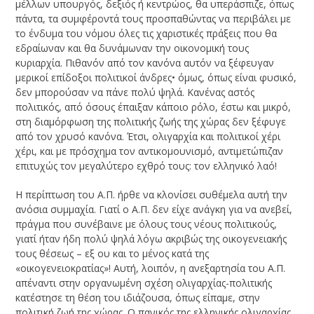
μέλλων υπουργός, δεξιός ή κεντρώος, θα υπεράσπιζε, όπως
πάντα, τα συμφέροντά τους προσπαθώντας να περιβάλει με
το ένδυμα του νόμου όλες τις χαριστικές πράξεις που θα
εδραίωναν και θα δυνάμωναν την οικονομική τους
κυριαρχία. Πιθανόν από τον κανόνα αυτόν να ξέφευγαν
μερικοί επίδοξοι πολιτικοί άνδρες• όμως, όπως είναι φυσικό,
δεν μπορούσαν να πάνε πολύ ψηλά. Κανένας αστός
πολιτικός, από όσους έπαιξαν κάποιο ρόλο, έστω και μικρό,
στη διαμόρφωση της πολιτικής ζωής της χώρας δεν ξέφυγε
από τον χρυσό κανόνα. Έτσι, ολιγαρχία και πολιτικοί χέρι
χέρι, και με πρόσχημα τον αντικομουνισμό, αντιμετώπιζαν
επιτυχώς τον μεγαλύτερο εχθρό τους: τον ελληνικό λαό!
Η περίπτωση του Α.Π. ήρθε να κλονίσει συθέμελα αυτή την
ανόσια συμμαχία. Γιατί ο Α.Π. δεν είχε ανάγκη για να ανεβεί,
πράγμα που συνέβαινε με όλους τους νέους πολιτικούς,
γιατί ήταν ήδη πολύ ψηλά λόγω ακριβώς της οικογενειακής
τους θέσεως – εξ ου και το μένος κατά της
«οικογενειοκρατίας»! Αυτή, λοιπόν, η ανεξαρτησία του Α.Π.
απέναντι στην οργανωμένη σχέση ολιγαρχίας-πολιτικής
κατέστησε τη θέση του ιδιάζουσα, όπως είπαμε, στην
πολιτική ζωή της χώρας. Ο πανικός της ελληνικής ολιγαρχίας