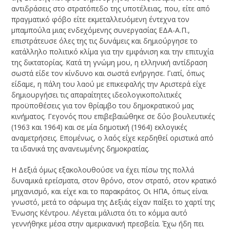
αντιδράσεις στο στρατόπεδο της υποτέλειας, που, είτε από
πραγματικό φόβο είτε εκμεταλλευόμενη έντεχνα τον
μπαμπούλα μιας ενδεχόμενης συνεργασίας ΕΔΑ-Α.Π.,
επιστράτευσε όλες της τις δυνάμεις και δημιούργησε το
κατάλληλο πολιτικό κλίμα για την εμφάνιση και την επιτυχία
της δικτατορίας. Κατά τη γνώμη μου, η ελληνική αντίδραση
σωστά είδε τον κίνδυνο και σωστά ενήργησε. Γιατί, όπως
είδαμε, η πάλη του λαού με επικεφαλής την Αριστερά είχε
δημιουργήσει τις απαραίτητες ιδεολογικοπολιτικές
προϋποθέσεις για τον θρίαμβο του δημοκρατικού μας
κινήματος. Γεγονός που επιβεβαιώθηκε σε δύο βουλευτικές
(1963 και 1964) και σε μία δημοτική (1964) εκλογικές
αναμετρήσεις. Επομένως, ο λαός είχε κερδηθεί οριστικά από
τα ιδανικά της ανανεωμένης δημοκρατίας.
Η Δεξιά όμως εξακολουθούσε να έχει πίσω της πολλά
δυναμικά ερείσματα, στον θρόνο, στον στρατό, στον κρατικό
μηχανισμό, και είχε και το παρακράτος. Οι ΗΠΑ, όπως είναι
γνωστό, μετά το σάρωμα της Δεξιάς είχαν παίξει το χαρτί της
Ένωσης Κέντρου. Λέγεται μάλιστα ότι το κόμμα αυτό
γεννήθηκε μέσα στην αμερικανική πρεσβεία. Έχω ήδη πει