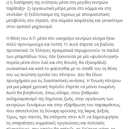
ι) η διατήρηση της ενότητας μέσα στη μεγάλη κεντρώα
παράταξη• 2) οργανωτικά μέτρα μέσα στο κόμμα και στη
νεολαία• 3) ξεδόντιασμα της τίγρεως με αποφασιστικές
μεταβολές στο στρατό, στα σώματα ασφαλείας και γενικότερα
στον κρατικό μηχανισμό.
Η θέση του Α.Π. μέσα στο νικηφόρο κεντρώο κίνημα ήταν
πολύ προνομιούχα και λεπτή. Γι’ αυτό έπρεπε να βαδίσει
προσεκτικά. Οι Έλληνες πραγματικά περιφρονούν τα παιδιά
των μπαμπάδων τους. Εάν ξεκινούσε με μία «φυσιολογική»
πορεία μέσα στον λαό και στη Βουλή, θα εξασφάλιζε
ουσιαστικά και κατά το φαίνεσθαι με το σπαθί του τη θέση
του ως ανώτατη ηγεσία του Κέντρου. Δεν θα έδινε
προσχήματα για τις διασπαστικές κινήσεις. Η Ένωση Κέντρου
για μια μακρά χρονική περίοδο έπρεπε να μείνει ενωμένη.
Αυτό θα βοηθούσε, όπως είδαμε, στον βαθμιαίο
εκδημοκρατισμό της δημόσιας ζωής, στην οργάνωση των
κεντρώων δυνάμεων και στην εξάρθρωση του παρακράτους,
που αποτελούσε τη δύναμη κρούσης της Άκρας Δεξιάς.
Όμως, προ παντός, θα επέτρεπε στον Α.Π. να δημιουργήσει
τις απαραίτητες κομματικές οργανώσεις και πολιτικές
πλατφόρμες, στις οποίες θα στήριζε, σε δεύτερη φάση, το