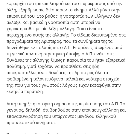
κυριαρχία του ιμπεριαλισμού και του παρακράτους από την
άλλη, εξάρθρωσαν, διέσπασαν το κίνημα. Αλλά μόνο στην
επιφάνειά του. Στο βάθος, η νοοτροπία των Ελλήνων δεν
άλλαξε. Και βασικά η νοοτροπία αυτή μπορεί να
χαρακτηρισθεί με μία λέξη: αλλαγή. Ποιο είναι το
περιεχόμενο αυτής της αλλαγής; Το είδαμε διατυπωμένο στα
προγράμματα της Αριστερός, που τα συνθήματά της τα
δανείσθηκε εν πολλοίς και ο Α.Π. Επομένως, ιδωμένος από
τη γενική πολιτική στρατηγική άποψη, ο Α.Π. ανήκε στις
δυνάμεις της αλλαγής. Όμως η παρουσία του ήταν εξαιρετικά
πολύτιμη, γιατί ερχόταν να προσθέσει στις ήδη
αποκρυσταλλωμένες δυνάμεις της Αριστεράς όλα τα
φοβισμένα ή ταλαντευόμενα παλαιά και νεότερα στοιχεία
της, που για τους γνωστούς λόγους είχαν καταφύγει στην
κεντρώα παράταξη.
Αυτή υπήρξε η ιστορική σημασία της περίπτωσης του Α.Π. Το
γεγονός, δηλαδή, ότι βοηθούσε στην επανασυγκόλληση και
επανασυγκρότηση του υπάρχοντος μεγάλου ελληνικού
προοδευτικού κινήματος.