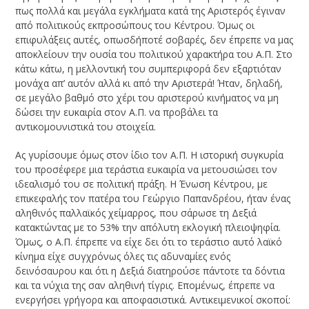
πως πολλά και μεγάλα εγκλήματα κατά της Αριστερός έγιναν
από πολιτικούς εκπροσώπους του Κέντρου. Όμως οι
επιφυλάξεις αυτές, οπωσδήποτέ σοβαρές, δεν έπρεπε να μας
αποκλείουν την ουσία του πολιτικού χαρακτήρα του Α.Π. Στο
κάτω κάτω, η μελλοντική του συμπεριφορά δεν εξαρτιόταν
μονάχα απ’ αυτόν αλλά κι από την Αριστερά! Ήταν, δηλαδή,
σε μεγάλο βαθμό στο χέρι του αριστερού κινήματος να μη
δώσει την ευκαιρία στον Α.Π. να προβάλει τα
αντικομουνιστικά του στοιχεία.
Ας γυρίσουμε όμως στον ίδιο τον Α.Π. Η ιστορική συγκυρία
του προσέφερε μια τεράστια ευκαιρία να μετουσιώσει τον
ιδεαλισμό του σε πολιτική πράξη. Η Ένωση Κέντρου, με
επικεφαλής τον πατέρα του Γεώργιο Παπανδρέου, ήταν ένας
αληθινός παλλαϊκός χείμαρρος, που σάρωσε τη Δεξιά
κατακτώντας με το 53% την απόλυτη εκλογική πλειοψηφία.
Όμως, ο Α.Π. έπρεπε να είχε δει ότι το τεράστιο αυτό λαϊκό
κίνημα είχε συγχρόνως όλες τις αδυναμίες ενός
δεινόσαυρου και ότι η Δεξιά διατηρούσε πάντοτε τα δόντια
και τα νύχια της σαν αληθινή τίγρις. Επομένως, έπρεπε να
ενεργήσει γρήγορα και αποφασιστικά. Αντικειμενικοί σκοποί: