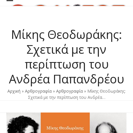
Skip
Open
Close
to
content
mobile
mobile
menu
menu
Μίκης Θεοδωράκης:
Σχετικά με την
περίπτωση του
Ανδρέα Παπανδρέου
Αρχική
»
Αρθρογραφία
»
Αρθρογραφία
»
Μίκης Θεοδωράκης:
Σχετικά με την περίπτωση του Ανδρέα…