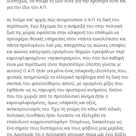
δυστυχώς, να πούμε το ίδιο ούτε για την Αριστερά ούτε και
για τον ίδιο τον Α.Π.
Ας δούμε κατ’ αρχάς πώς αντιμετώπισε ο Α.Π. τη δική του
περίπτωση. Εγώ δέχομαι ότι η ανάμειξή του στην πολιτική
ζωή της χώρας οφείλεται στην ειλικρινή του επιθυμία να
προσφέρει θετικές υπηρεσίες στον «πάντα ευκολόπιστο και
πάντα προδομένο» λαό μας. Απορρίπτω τις αιώνιες υποψίες
και αιώνιες κατηγορίες ορισμένων θερμών εγκεφάλων περί
καμουφλαρισμένου «πρακτορισμού», που όσο πιο καθαρή
είναι μια περίπτωση τόσο περισσότερο ύποπτη γίνεται γι’
αυτούς! Ο Α.Π. ήταν για μένα ένας ειλικρινής ιδεολόγος που,
φυσικά, αντιμετώπιζε το ελληνικό πρόβλημα από τη δική του
σκοπιά, του φιλελεύθερου αστού, με ορισμένες ρίζες που
έφθαναν ως τις παρυφές του αριστερού κινήματος. Εκείνο
που τον χώριζε από το προοδευτικό κίνημα ήταν ο
καμουφλαρισμένος, όμως υπαρκτός και οξύς,
αντικομουνισμός του. Έχω τη γνώμη ότι κάτω από ειδικές
πολιτικές συνθήκες ήταν δυνατόν να εξελιχθεί σε
επικίνδυνο κομμουνιστοφάγο. Επομένως, δικαιολογώ ως
ένα σημείο τους δισταγμούς και τους φόβους μιας μερίδας
της Αριστεράς ότι η πρόσφατη ιστορική πείρα μάς έχει δείξει