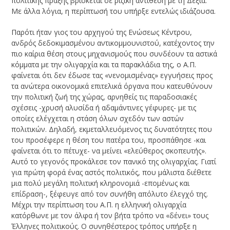
πολιτικής πράξης βρίσκεται σε ριζική αντίθεση με τη Δεξιά.
Με άλλα λόγια, η περίπτωσή του υπήρξε εντελώς ιδιάζουσα.
Παρότι ήταν γιος του αρχηγού της Ενώσεως Κέντρου,
ανδρός δεδοκιμασμένου αντικομμουνιστού, κατέχοντος την
πιο καίρια θέση στους μηχανισμούς που συνδέουν τα αστικά
κόμματα με την ολιγαρχία και τα παρακλάδια της, ο Α.Π.
φαίνεται ότι δεν έδωσε τας «νενομισμένας» εγγυήσεις προς
τα ανώτερα οικονομικά επιτελικά όργανα που κατευθύνουν
την πολιτική ζωή της χώρας, αρνηθείς τις παραδοσιακές
σχέσεις -χρυσή αλυσίδα ή αδαμάντινες γέφυρες- με τις
οποίες ελέγχεται η στάση όλων σχεδόν των αστών
πολιτικών. Δηλαδή, εκμεταλλευόμενος τις δυνατότητες που
του προσέφερε η θέση του πατέρα του, προσπάθησε -και
φαίνεται ότι το πέτυχε- να μείνει «ελεύθερος σκοπευτής».
Αυτό το γεγονός προκάλεσε τον πανικό της ολιγαρχίας. Γιατί
για πρώτη φορά ένας αστός πολιτικός, που μάλιστα διέθετε
μια πολύ μεγάλη πολιτική κληρονομιά -επομένως και
επίδραση-, ξέφευγε από τον συνήθη απόλυτο έλεγχό της.
Μέχρι την περίπτωση του Α.Π. η ελληνική ολιγαρχία
κατόρθωνε με τον άλφα ή τον βήτα τρόπο να «δένει» τους
Έλληνες πολιτικούς. Ο συνηθέστερος τρόπος υπήρξε η