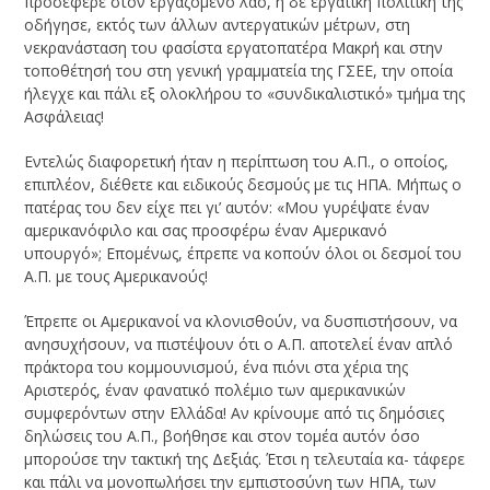
προσέφερε στον εργαζόμενο λαό, η δε εργατική πολιτική της
οδήγησε, εκτός των άλλων αντεργατικών μέτρων, στη
νεκρανάσταση του φασίστα εργατοπατέρα Μακρή και στην
τοποθέτησή του στη γενική γραμματεία της ΓΣΕΕ, την οποία
ήλεγχε και πάλι εξ ολοκλήρου το «συνδικαλιστικό» τμήμα της
Ασφάλειας!
Εντελώς διαφορετική ήταν η περίπτωση του Α.Π., ο οποίος,
επιπλέον, διέθετε και ειδικούς δεσμούς με τις ΗΠΑ. Μήπως ο
πατέρας του δεν είχε πει γι’ αυτόν: «Μου γυρέψατε έναν
αμερικανόφιλο και σας προσφέρω έναν Αμερικανό
υπουργό»; Επομένως, έπρεπε να κοπούν όλοι οι δεσμοί του
Α.Π. με τους Αμερικανούς!
Έπρεπε οι Αμερικανοί να κλονισθούν, να δυσπιστήσουν, να
ανησυχήσουν, να πιστέψουν ότι ο Α.Π. αποτελεί έναν απλό
πράκτορα του κομμουνισμού, ένα πιόνι στα χέρια της
Αριστερός, έναν φανατικό πολέμιο των αμερικανικών
συμφερόντων στην Ελλάδα! Αν κρίνουμε από τις δημόσιες
δηλώσεις του Α.Π., βοήθησε και στον τομέα αυτόν όσο
μπορούσε την τακτική της Δεξιάς. Έτσι η τελευταία κα- τάφερε
και πάλι να μονοπωλήσει την εμπιστοσύνη των ΗΠΑ, των