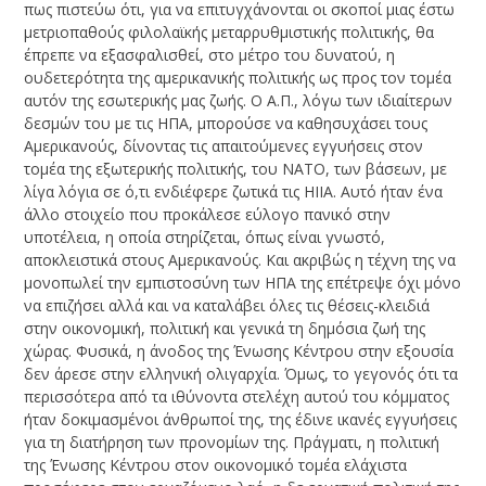
πως πιστεύω ότι, για να επιτυγχάνονται οι σκοποί μιας έστω
μετριοπαθούς φιλολαϊκής μεταρρυθμιστικής πολιτικής, θα
έπρεπε να εξασφαλισθεί, στο μέτρο του δυνατού, η
ουδετερότητα της αμερικανικής πολιτικής ως προς τον τομέα
αυτόν της εσωτερικής μας ζωής. Ο Α.Π., λόγω των ιδιαίτερων
δεσμών του με τις ΗΠΑ, μπορούσε να καθησυχάσει τους
Αμερικανούς, δίνοντας τις απαιτούμενες εγγυήσεις στον
τομέα της εξωτερικής πολιτικής, του ΝΑΤΟ, των βάσεων, με
λίγα λόγια σε ό,τι ενδιέφερε ζωτικά τις ΗΙΙΑ. Αυτό ήταν ένα
άλλο στοιχείο που προκάλεσε εύλογο πανικό στην
υποτέλεια, η οποία στηρίζεται, όπως είναι γνωστό,
αποκλειστικά στους Αμερικανούς. Και ακριβώς η τέχνη της να
μονοπωλεί την εμπιστοσύνη των ΗΠΑ της επέτρεψε όχι μόνο
να επιζήσει αλλά και να καταλάβει όλες τις θέσεις-κλειδιά
στην οικονομική, πολιτική και γενικά τη δημόσια ζωή της
χώρας. Φυσικά, η άνοδος της Ένωσης Κέντρου στην εξουσία
δεν άρεσε στην ελληνική ολιγαρχία. Όμως, το γεγονός ότι τα
περισσότερα από τα ιθύνοντα στελέχη αυτού του κόμματος
ήταν δοκιμασμένοι άνθρωποί της, της έδινε ικανές εγγυήσεις
για τη διατήρηση των προνομίων της. Πράγματι, η πολιτική
της Ένωσης Κέντρου στον οικονομικό τομέα ελάχιστα