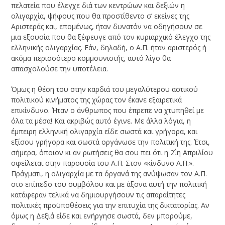
πελατεία που έλεγχε διά των κεντρώων και δεξιών η
ολιγαρχία, ψήφους που θα προστίθεντο σ’ εκείνες της
Αριστεράς και, επομένως, ήταν δυνατόν να οδηγήσουν σε
μια εξουσία που θα ξέφευγε από τον κυριαρχικό έλεγχο της
ελληνικής ολιγαρχίας. Εάν, δηλαδή, ο Α.Π. ήταν αριστερός ή
ακόμα περισσότερο κομμουνιστής, αυτό λίγο θα
απασχολούσε την υποτέλεια.
Όμως η θέση του στην καρδιά του μεγαλύτερου αστικού
πολιτικού κινήματος της χώρας τον έκανε εξαιρετικά
επικίνδυνο. Ήταν ο άνθρωπος που έπρεπε να χτυπηθεί με
όλα τα μέσα! Και ακριβώς αυτό έγινε. Με άλλα λόγια, η
έμπειρη ελληνική ολιγαρχία είδε σωστά και γρήγορα, και
εξίσου γρήγορα και σωστά οργάνωσε την πολιτική της. Έτσι,
σήμερα, όποιον κι αν ρωτήσεις θα σου πει ότι η 2ΐη Απριλίου
οφείλεται στην παρουσία του Α.Π. Στον «κίνδυνο Α.Π.».
Πράγματι, η ολιγαρχία με τα όργανά της ανύψωσαν τον Α.Π.
στο επίπεδο του συμβόλου και με άξονα αυτή την πολιτική
κατάφεραν τελικά να δημιουργήσουν τις απαραίτητες
πολιτικές προϋποθέσεις για την επιτυχία της δικτατορίας. Αν
όμως η Δεξιά είδε και ενήργησε σωστά, δεν μπορούμε,