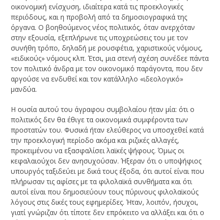
οικονομική ενίσχυση, ιδιαίτερα κατά τις προεκλογικές
περιόδους, και η προβολή από τα δημοσιογραφικά της
όργανα. Ο βοηθούμενος νέος πολιτικός, όταν ανερχόταν
στην εξουσία, εξεπλήρωνε τις υποχρεώσεις του με τον
συνήθη τρόπο, δηλαδή με ρουσφέτια, χαριστικούς νόμους,
«ειδικούς» νόμους κλπ. Έτσι, μια στενή σχέση συνέδεε πάντα
τον πολιτικό άνδρα με τον οικονομικό παράγοντα, που δεν
αργούσε να ενδυθεί και τον κατάλληλο «ιδεολογικό»
μανδύα.
Η ουσία αυτού του άγραφου συμβολαίου ήταν μία: ότι ο
πολιτικός δεν θα έθιγε τα οικονομικά συμφέροντα των
προστατών του. Φυσικά ήταν ελεύθερος να υποσχεθεί κατά
την προεκλογική περίοδο ακόμα και ριζικές αλλαγές,
προκειμένου να εξασφαλίσει λαϊκές ψήφους. Όμως οι
κεφαλαιούχοι δεν ανησυχούσαν. Ήξεραν ότι ο υποψήφιος
υπουργός ταξιδεύει με δικά τους έξοδα, ότι αυτοί είναι που
πλήρωσαν τις αφίσες με τα φιλολαϊκά συνθήματα και ότι
αυτοί είναι που δημοσιεύουν τους πύρινους φιλολαϊκούς
λόγους στις δικές τους εφημερίδες. Ήταν, λοιπόν, ήσυχοι,
γιατί γνώριζαν ότι τίποτε δεν επρόκειτο να αλλάξει και ότι ο