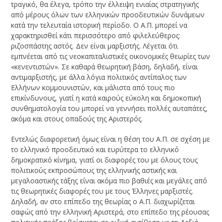
τραγικό, θα έλεγα, τρόπο την έλλειψη ενιαίας στρατηγικής
από μέρους όλων των ελληνικών προοδευτικών δυνάμεων
κατά την τελευταία ιστορική περίοδο. Ο Α.Π. μπορεί να
χαρακτηρισθεί κάτι περισσότερο από φιλελεύθερος:
ριζοσπάστης αστός. Δεν είναι μαρξιστής. Λέγεται ότι
εμπνέεται από τις νεοκαπιταλιστικές οικονομικές θεωρίες των
«κενεντιστών». Σε καθαρά θεωρητική βάση, δηλαδή, είναι
αντιμαρξιστής, με άλλα λόγια πολιτικός αντίπαλος των
Ελλήνων κομμουνιστών, και μάλιστα από τους πιο
επικίνδυνους, γιατί η κατά καιρούς εύκολη και δημοκοπική
συνθηματολογία του μπορεί να γεννήσει πολλές αυταπάτες,
ακόμα και στους οπαδούς της Αριστερός.
Εντελώς διαφορετική όμως είναι η θέση του Α.Π. σε σχέση με
το ελληνικό προοδευτικό και ευρύτερα το ελληνικό
δημοκρατικό κίνημα, γιατί οι διαφορές του με όλους τους
πολιτικούς εκπροσώπους της ελληνικής αστικής και
μεγαλοαστικής τάξης είναι ακόμα πιο βαθιές και μεγάλες από
τις θεωρητικές διαφορές του με τους Έλληνες μαρξιστές.
Δηλαδή, αν στο επίπεδο της θεωρίας ο Α.Π. διαχωρίζεται
σαφώς από την ελληνική Αριστερά, στο επίπεδο της ρέουσας