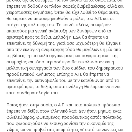
έπρεπε να δοθούν οι πλέον σαφείς διαβεβαιώσεις, αλλά και
χειροπιαστές εγγυήσεις. Όταν θα είχε λυθεί το θέμα αυτό,
θα έπρεπε να αποσαφηνισθούν ο ρόλος του Α.Π. και οι
στόχοι της πολιτικής του. Το κοινό, πλέον, συμφέρον
απαιτούσε μια γενική ανάπτυξη των δυνάμεων από τα
αριστερά προς τα δεξιά. Δηλαδή η ΕΔΑ θα έπρεπε να
επεκτείνει τη δύναμή της, γιατί όσο ισχυρότερη θα έβγαινε
από την εκλογική αναμέτρηση τόσο θα μεγάλωνε η μία από
τις βάσεις -η πιο καλά οργανωμένη και συγκροτημένη- της
συμμαχίας και τόσο περισσότερο θα ευκολυνόταν και η
μελλοντική συνεργασία των δύο ομάδων του δημοκρατικού
προοδευτικού κινήματος. Επίσης ο Α.Π. θα έπρεπε να
επεκτείνει την ακτινοβολία του με την κατεύθυνση από τα
αριστερά προς τα δεξιά, οπότε ανάλογη θα έπρεπε να είναι
και η συνθηματολογία του.
Ποιος ήταν, στην ουσία, ο Α.Π. και ποιο πολιτικό πρόσωπο
έπρεπε να δείξει στον ελληνικό λαό; Δεν ήταν, μήπως, ένας
φιλελεύθερος, φωτισμένος, προοδευτικός αστός πολιτικός,
που φιλοδοξούσε να εκσυγχρονίσει την οικονομία της
χώρας και να προβεί στις απαραίτητες γι’ αυτό κοινωνικές και