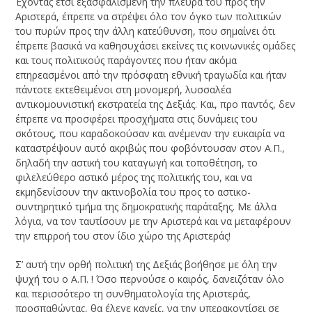
Έχοντας έτσι εξασφαλισμένη την πλευρά του προς την
Αριστερά, έπρεπε να στρέψει όλο τον όγκο των πολιτικών
του πυρών προς την άλλη κατεύθυνση, που σημαίνει ότι
έπρεπε βασικά να καθησυχάσει εκείνες τις κοινωνικές ομάδες
και τους πολιτικούς παράγοντες που ήταν ακόμα
επηρεασμένοι από την πρόσφατη εθνική τραγωδία και ήταν
πάντοτε εκτεθειμένοι στη μονομερή, λυσσαλέα
αντικομουνιστική εκστρατεία της Δεξιάς. Και, προ παντός, δεν
έπρεπε να προσφέρει προσχήματα στις δυνάμεις του
σκότους, που καραδοκούσαν και ανέμεναν την ευκαιρία να
καταστρέψουν αυτό ακριβώς που φοβόντουσαν στον Α.Π.,
δηλαδή την αστική του καταγωγή και τοποθέτηση, το
φιλελεύθερο αστικό μέρος της πολιτικής του, και να
εκμηδενίσουν την ακτινοβολία του προς το αστικο-
συντηρητικό τμήμα της δημοκρατικής παράταξης. Με άλλα
λόγια, να τον ταυτίσουν με την Αριστερά και να μεταφέρουν
την επιρροή του στον ίδιο χώρο της Αριστεράς!
Σ’ αυτή την ορθή πολιτική της Δεξιάς βοήθησε με όλη την
ψυχή του ο Α.Π. ! Όσο περνούσε ο καιρός, δανειζόταν όλο
και περισσότερο τη συνθηματολογία της Αριστεράς,
προσπαθώντας, θα έλεγε κανείς, να την υπερακοντίσει σε