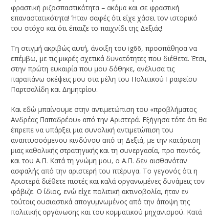
φραστική ριζοσπαστικότητα – ακόμα και σε φραστική
επαναστατικότητα! Ήταν σαφές ότι είχε χάσει τον ιστορικό
του στόχο και ότι έπαιζε το παιχνίδι της Δεξιάς!
Τη στιγμή ακριβώς αυτή, άνοιξη του ig66, προσπάθησα να
επέμβω, με τις μικρές σχετικά δυνατότητες που διέθετα. Έτσι,
στην πρώτη ευκαιρία που μου δόθηκε, ανέλυσα τις
παραπάνω σκέψεις μου στα μέλη του Πολιτικού Γραφείου
Παρτσαλίδη και Δημητρίου.
Και εδώ μπαίνουμε στην αντιμετώπιση του «προβλήματος
Ανδρέας Παπαδρέου» από την Αριστερά. Εξήγησα τότε ότι θα
έπρεπε να υπάρξει μια συνολική αντιμετώπιση του
αναπτυσσόμενου κινδύνου από τη Δεξιά, με την κατάρτιση
μιας καθολικής στρατηγικής και τη συνεργασία, προ παντός,
και του Α.Π. Κατά τη γνώμη μου, ο Α.Π. δεν αισθανόταν
ασφαλής από την αριστερή του πτέρυγα. Το γεγονός ότι η
Αριστερά διέθετε πιστές και καλά οργανωμένες δυνάμεις τον
φόβιζε. Ο ίδιος, ενώ είχε πολιτική ακτινοβολία, ήταν εν
τούτοις ουσιαστικά απογυμνωμένος από την άποψη της
πολιτικής οργάνωσης και του κομματικού μηχανισμού. Κατά