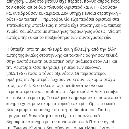
απήχηση. Όμως στο μεταξύ είχε περάσει πολύς καιρός, κατά
τον οποίο και οι δυο πλευρές -Αριστερά και Α.Π.- δρούσαν
και αντιδρούσαν ευκαιριακά. Δεν υπήρχε ενιαία στρατηγική –
ούτε καν τακτική. Η πρωτοβουλία είχε περάσει οριστικά στα
επιτελεία της υποτέλειας, η οποία είχε στρατηγική και τακτική
ενιαία. Και μάλιστα με επάλληλες-παράλληλες λύσεις. Μία απ’
αυτές υπήρξε και το πραξικόπημα των συνταγματαρχών.
Η ύπαρξη, από τη μια πλευρά, και η έλλειψη, από την άλλη,
αυτής της ενιαίας στρατηγικής και τακτικής οδήγησαν τελικά
στην αναπόφευκτη ουσιαστική ρήξη ανάμεσα στον Α.Π. και
την Αριστερά. Όσο πλησίαζε η ημέρα των εκλογών
(28.5.1967) τόσο ο τόνος οξυνόταν. Οι περισσότεροι
ομιλητές της Αριστεράς άρχισαν να έχουν ως κύριο στόχο
τους τον Α.Π. Κι ο τελευταίος απευθυνόταν όλο και
περισσότερο στους οπαδούς της Αριστερός! Η Δεξιά έτριβε
και πάλι τα χέρια της. Το ελληνικό δημοκρατικό προοδευτικό
κίνημα έχανε μιαν ακόμα ιστορική ευκαιρία. Όμως το κακό
δεν περιορίζεται μονάχα σ’ αυτή τη διαπίστωση. Γιατί η
πραγματική δυνατότητα που είχε το προοδευτικό
δημοκρατικό κίνημα με την παρουσία του Α.Π. στην ηγεσία
της Ένωσης Κέντρου δημιούργησε, όπως είδαμε, έντονες