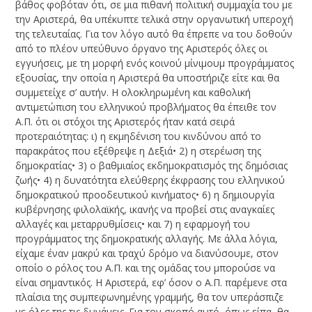
βάθος φοβόταν ότι, σε μια πιθανή πολιτική συμμαχία του με
την Αριστερά, θα υπέκυπτε τελικά στην οργανωτική υπεροχή
της τελευταίας. Για τον λόγο αυτό θα έπρεπε να του δοθούν
από το πλέον υπεύθυνο όργανο της Αριστερός όλες οι
εγγυήσεις, με τη μορφή ενός κοινού μίνιμουμ προγράμματος
εξουσίας, την οποία η Αριστερά θα υποστήριζε είτε και θα
συμμετείχε σ’ αυτήν. Η ολοκληρωμένη και καθολική
αντιμετώπιση του ελληνικού προβλήματος θα έπειθε τον
Α.Π. ότι οι στόχοι της Αριστερός ήταν κατά σειρά
προτεραιότητας: ι) η εκμηδένιση του κινδύνου από το
παρακράτος που εξέθρεψε η Δεξιά• 2) η στερέωση της
δημοκρατίας• 3) ο βαθμιαίος εκδημοκρατισμός της δημόσιας
ζωής• 4) η δυνατότητα ελεύθερης έκφρασης του ελληνικού
δημοκρατικού προοδευτικού κινήματος• 6) η δημιουργία
κυβέρνησης φιλολαϊκής, ικανής να προβεί στις αναγκαίες
αλλαγές και μεταρρυθμίσεις• και 7) η εφαρμογή του
προγράμματος της δημοκρατικής αλλαγής. Με άλλα λόγια,
είχαμε έναν μακρύ και τραχύ δρόμο να διανύσουμε, στον
οποίο ο ρόλος του Α.Π. και της ομάδας του μπορούσε να
είναι σημαντικός. Η Αριστερά, εφ’ όσον ο Α.Π. παρέμενε στα
πλαίσια της συμπεφωνημένης γραμμής, θα τον υπεράσπιζε
με όλες της τις δυνάμεις. Για τον σκοπό αυτό, όπως είπα, θα