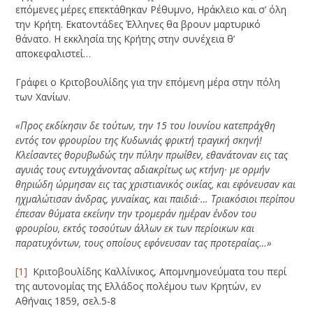
επόμενες μέρες επεκτάθηκαν Ρέθυμνο, Ηράκλειο και σ’ όλη
την Κρήτη. Εκατοντάδες Έλληνες θα βρουν μαρτυρικό
θάνατο. Η εκκλησία της Κρήτης στην συνέχεια θ’
αποκεφαλιστεί…
Γράφει ο Κριτοβουλίδης για την επόμενη μέρα στην πόλη
των Χανίων.
«Προς εκδίκησιν δε τούτων, την 15 του Ιουνίου κατεπράχθη
εντός τον φρουρίου της Κυδωνιάς φρικτή τραγική σκηνή!
Κλείσαντες θορυβωδώς την πύλην πρωίθεν, εθανάτοναν εις τας
αγυιάς τους εντυγχάνοντας αδιακρίτως ως κτήνη· με ορμήν
θηριώδη ώρμησαν εις τας χριστιανικός οικίας, και εφόνευσαν και
ηχμαλώτισαν άνδρας, γυναίκας, και παιδιά·…
Τριακόσιοι περίπου
έπεσαν θύματα εκείνην την τρομεράν ημέραν ένδον του
φρουρίου, εκτός τοσούτων άλλων εκ των περίοικων και
παρατυχόντων, τους οποίους εφόνευσαν τας προτεραίας…»
[1]
Κριτοβουλίδης Καλλίνικος, Απομνημονεύματα του περί
της αυτονομίας της Ελλάδος πολέμου των Κρητών, εν
Αθήναις 1859, σελ.5-8