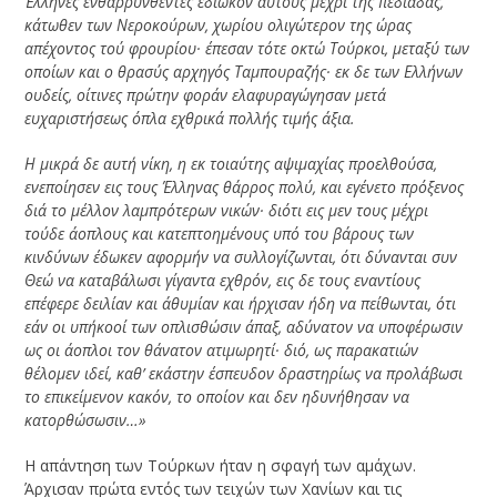
Έλληνες ενθαρρυνθέντες εδίωκον αυτούς μέχρι της πεδιάδας,
κάτωθεν των Νεροκούρων, χωρίου ολιγώτερον της ώρας
απέχοντος τού φρουρίου· έπεσαν τότε οκτώ Τούρκοι, μεταξύ των
οποίων και ο θρασύς αρχηγός Ταμπουραζής· εκ δε των Ελλήνων
ουδείς, οίτινες πρώτην φοράν ελαφυραγώγησαν μετά
ευχαριστήσεως όπλα εχθρικά πολλής τιμής άξια.
Η μικρά δε αυτή νίκη, η εκ τοιαύτης αψιμαχίας προελθούσα,
ενεποίησεν εις τους Έλληνας θάρρος πολύ, και εγένετο πρόξενος
διά το μέλλον λαμπρότερων νικών· διότι εις μεν τους μέχρι
τούδε άοπλους και κατεπτοημένους υπό του βάρους των
κινδύνων έδωκεν αφορμήν να συλλογίζωνται, ότι δύνανται συν
Θεώ να καταβάλωσι γίγαντα εχθρόν, εις δε τους εναντίους
επέφερε δειλίαν και άθυμίαν και ήρχισαν ήδη να πείθωνται, ότι
εάν οι υπήκοοί των οπλισθώσιν άπαξ, αδύνατον να υποφέρωσιν
ως οι άοπλοι τον θάνατον ατιμωρητί· διό, ως παρακατιών
θέλομεν ιδεί, καθ’ εκάστην έσπευδον δραστηρίως να προλάβωσι
το επικείμενον κακόν, το οποίον και δεν ηδυνήθησαν να
κατορθώσωσιν…»
Η απάντηση των Τούρκων ήταν η σφαγή των αμάχων.
Άρχισαν πρώτα εντός των τειχών των Χανίων και τις