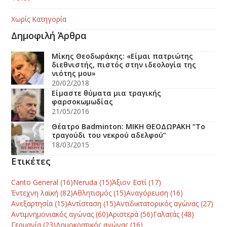
Χωρίς Κατηγορία
Δημοφιλή Άρθρα
Μίκης Θεοδωράκης: «Είμαι πατριώτης
διεθνιστής, πιστός στην ιδεολογία της
νιότης μου»
20/02/2018
Είμαστε θύματα μια τραγικής
φαρσοκωμωδίας
21/05/2016
Θέατρο Badminton: ΜΙΚΗ ΘΕΟΔΩΡΑΚΗ “Το
τραγούδι του νεκρού αδελφού”
18/03/2015
Ετικέτες
Canto General
(16)
Neruda
(15)
Άξιον Εστί
(17)
Έντεχνη λαϊκή
(82)
Αθλητισμός
(15)
Αναγόρευση
(16)
Ανεξαρτησία
(15)
Αντίσταση
(15)
Αντιδικτατορικός αγώνας
(27)
Αντιμνημονιακός αγώνας
(60)
Αριστερά
(56)
Γαλατάς
(48)
Γερμανία
(23)
Δημοκρατικός αγώνας
(16)