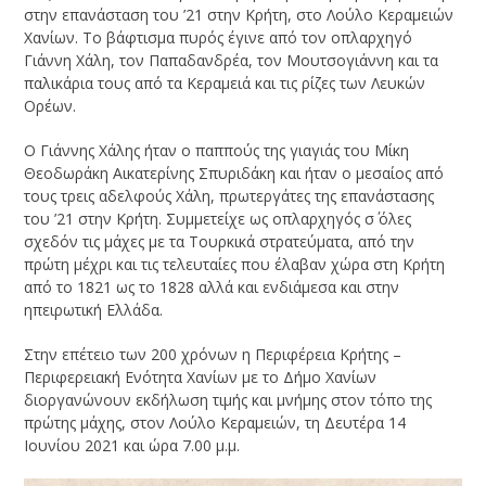
στην επανάσταση του ’21 στην Κρήτη, στο Λούλο Κεραμειών
Χανίων. Το βάφτισμα πυρός έγινε από τον οπλαρχηγό
Γιάννη Χάλη, τον Παπαδανδρέα, τον Μουτσογιάννη και τα
παλικάρια τους από τα Κεραμειά και τις ρίζες των Λευκών
Ορέων.
Ο Γιάννης Χάλης ήταν ο παππούς της γιαγιάς του Μίκη
Θεοδωράκη Αικατερίνης Σπυριδάκη και ήταν ο μεσαίος από
τους τρεις αδελφούς Χάλη, πρωτεργάτες της επανάστασης
του ’21 στην Κρήτη. Συμμετείχε ως οπλαρχηγός σ΄ όλες
σχεδόν τις μάχες με τα Τουρκικά στρατεύματα, από την
πρώτη μέχρι και τις τελευταίες που έλαβαν χώρα στη Κρήτη
από το 1821 ως το 1828 αλλά και ενδιάμεσα και στην
ηπειρωτική Ελλάδα.
Στην επέτειο των 200 χρόνων η Περιφέρεια Κρήτης –
Περιφερειακή Ενότητα Χανίων με το Δήμο Χανίων
διοργανώνουν εκδήλωση τιμής και μνήμης στον τόπο της
πρώτης μάχης, στον Λούλο Κεραμειών, τη Δευτέρα 14
Ιουνίου 2021 και ώρα 7.00 μ.μ.