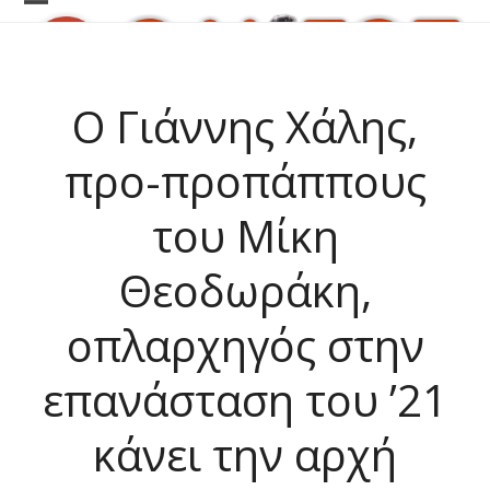
Skip
Open
Close
to
content
mobile
mobile
menu
menu
Ο Γιάννης Χάλης,
προ-προπάππους
του Μίκη
Θεοδωράκη,
οπλαρχηγός στην
επανάσταση του ’21
κάνει την αρχή