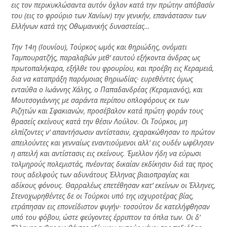
εις τον περικυκλώσαντα αυτόν όχλον κατά την πρώτην απόβασίν
του (εις το φρούριο των Χανίων) την γενικήν, επανάστασιν των
Ελλήνων κατά της Οθωμανικής δυναστείας…
Την 14η (Ιουνίου), Τούρκος ωμός και θηριώδης, ονόματι
Ταμπουρατζής, παραλαβών μεθ’ εαυτού εξήκοντα άνδρας ως
πρωτοπαλήκαρα, εξήλθε του φρουρίου, και προέβη εις Κεραμειά,
δια να καταπράξη παρόμοιας θηριωδίας· ευρεθέντες όμως
ενταύθα ο Ιωάννης Χάλης, ο Παπαδανδρέας (Κεραμιανός), και
Μουτσογιάννης με σαράντα περίπου οπλοφόρους εκ των
Ριζητών και Σφακιανών, προσέβαλον κατά πρώτη φοράν τους
θρασείς εκείνους κατά την θέσιν Λούλον. Οι Τούρκοι, μη
ελπίζοντες ν’ απαντήσωσιν αντίστασιν, εχαρακώθησαν το πρώτον
απειλούντες και γενναίως εναντιούμενοι αλλ’ εις ουδέν ωφέλησεν
η απειλή και αντίστασις εις εκείνους. Έμελλον ήδη να εύρωσι
τολμηρούς πολεμιστάς, πνέοντας δικαίαν εκδίκησιν διά τας προς
τους αδελφούς των αδυνάτους Έλληνας βιαιοπραγίας και
αδίκους φόνους. Θαρραλέως επετέθησαν κατ’ εκείνων οι Έλληνες,
Στενοχωρηθέντες δε οι Τούρκοι υπό της ισχυροτέρας βίας,
ετράπησαν εις επονείδιστον φυγήν· τοσούτον δε κατελήφθησαν
υπό του φόβου, ώστε φεύγοντες έρριπτον τα όπλα των. Οι δ’