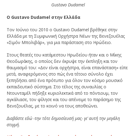
Gustavo Dudamel
Ο Gustavo Dudamel στην Ελλάδα
Τον Ιούνιο του 2010 ο Gustavo Dudamel βρέθηκε στην
Ελλάδα με τη Συμφωνική Ορχήστρα Νέων της Βενεζουέλας
«Σιμόν Μπολιβάρ», για μια παράσταση στο Ηρώδειο.
Στους θεατές του κατάμεστου Ηρωδείου ήταν και ο Μίκης
Θεοδωράκης, ο οποίος δεν έκρυψε την έκπληξη και τον
θαυμασμό του: «Δεν είναι ορχήστρα, είναι επανάσταση» είπε
μετά, αναφερόμενος στο πώς ένα τέτοιο σύνολο έχει
ξεπηδήσει από ένα πρότυπο για όλον τον κόσμο μουσικό
εκπαιδευτικό σύστημα. Στο τέλος της συναυλίας ο
Ντουνταμέλ πήδηξε κυριολεκτικά από το πόντιουμ, τον
αγκάλιασε, τον φίλησε και του απένειμε το παράσημο της
Βενεζουέλας, με το κοινό να τους αποθεώνει.
Διαβάστε εδώ -την τότε δημοσίευσή μας- γι’ αυτή την μεγάλη
στιγμή.