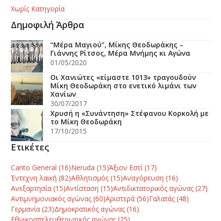
Χωρίς Κατηγορία
Δημοφιλή Άρθρα
“Μέρα Μαγιού”, Μίκης Θεοδωράκης –
Γιάννης Ρίτσος, Μέρα Μνήμης κι Αγώνα
01/05/2020
Οι Χανιώτες «είμαστε 1013» τραγουδούν
Μίκη Θεοδωράκη στο ενετικό λιμάνι των
Χανίων
30/07/2017
Χρυσή η «Συνάντηση» Στέφανου Κορκολή με
το Μίκη Θεοδωράκη
17/10/2015
Ετικέτες
Canto General
(16)
Neruda
(15)
Άξιον Εστί
(17)
Έντεχνη λαϊκή
(82)
Αθλητισμός
(15)
Αναγόρευση
(16)
Ανεξαρτησία
(15)
Αντίσταση
(15)
Αντιδικτατορικός αγώνας
(27)
Αντιμνημονιακός αγώνας
(60)
Αριστερά
(56)
Γαλατάς
(48)
Γερμανία
(23)
Δημοκρατικός αγώνας
(16)
Εθνικοαπελευθερωτικός αγώνας
(25)