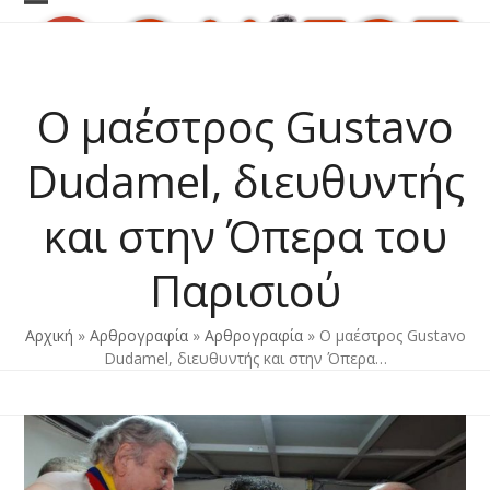
Skip
Open
Close
to
content
mobile
mobile
menu
menu
Ο μαέστρος Gustavo
Dudamel, διευθυντής
και στην Όπερα του
Παρισιού
Αρχική
»
Αρθρογραφία
»
Αρθρογραφία
»
Ο μαέστρος Gustavo
Dudamel, διευθυντής και στην Όπερα…