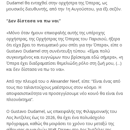
Dudamel θα ενταχθεί στην ορχήστρα της Όπερας, ως
μουσικός διευθυντής, από την 1η Αυγούστου, για έξι σεζόν.
“Δεν δίστασα να πω ναι”
«Μόνο όταν ήμουν επικεφαλής αυτής της υπέροχης
ορχήστρας, της Ορχήστρας της Όπερας του Παρισιού, ήξερα
ότι είχα βρει το πνευματικό μου σπίτι για την Όπερα», είπε ο
Gustavo Dudamel στη συνέντευξη τύπου. «Είμαι πολύ
συγκινημένος και ευγνώμων που βρίσκομαι εδώ σήμερα», «η
Όπερα έχει διαδραματίσει θεμελιώδη ρόλο στη ζωή μου, (…)
και δεν δίστασα να πω το ναι».
Από την πλευρά του ο Alexander Neef, είπε: “Είναι ένας από
τους πιο ταλαντούχους μαέστρους στον κόσμο. Η
αποφασιστικότητα να προσεγγίσουμε νέο κοινό θα είναι ένα
πλεονέκτημα”.
Ο Gustavo Dudamel, ως επικεφαλής της Φιλαρμονικής του
Λος Άντζελες έως το 2026, θα έχει ένα πολυάσχολο
πρόγραμμα, καθώς θα μοιράσει το χρόνο του μεταξύ της
αίθουσας συναυλιών Walt Disney στο Λος Άντζελες της