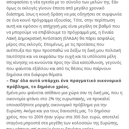
αποφασίσει η νέα ηγεσία με το σύνολο των μελών της. Εάν
όμως οι εκλογές γίνουν έπειτα από μεγάλο χρονικό
διάστημα, ίσως η κοινή δράση να μας οδηγήσει σε συμφωνία
σε ένα κοινό πρόγραμμα εξουσίας. Τότε, στην περίπτωση
αυτή και εφόσον η απήχησή μας είναι μεγάλη σε βαθμό που
να μπορούμε να επιβάλουμε το πρόγραμμά μας, η Ενιαία
Λαϊκή Δημοκρατική Αντίσταση (ΕΛΑΔΑ) θα πάρει ασφαλώς
μέρος στις εκλογές. Επομένως, με τις προτάσεις που
ανέπτυξα πιο πριν προσπαθώ να δείξω τη δική μου πολιτική
ταυτότητα και να εκφράσω την ευχή και τα υπόλοιπα μέλη
της κίνησης να κινούνται προς την ίδια κατεύθυνση, γεγονός
που φαίνεται εξάλλου και από τις θέσεις που παίρνουν
δημόσια στα διάφορα θέματα.
– Παρ’ όλα αυτά υπάρχει ένα πραγματικό οικονομικό
πρόβλημα, το δημόσιο χρέος.
Εμένα μου φαίνεται απίθανο μια χώρα σαν τη δική μας, που η
οικονομία φτάνει στο 2% της ευρωπαϊκής, να προκαλεί
οποιασδήποτε μορφής οικονομικό πρόβλημα για την
Ευρώπη. Ακόμα και για τους δανειστές μας. Το δημόσιο
χρέος, που το 2009 ήταν γύρω στα 300 δισ. ευρώ, αποτελεί
σταγόνα μπροστά στα μεγέθη των κολοσσών της Ευρώπης,
που κάποιοι απ’ αυτούς έχουν δημόσιο χρέος