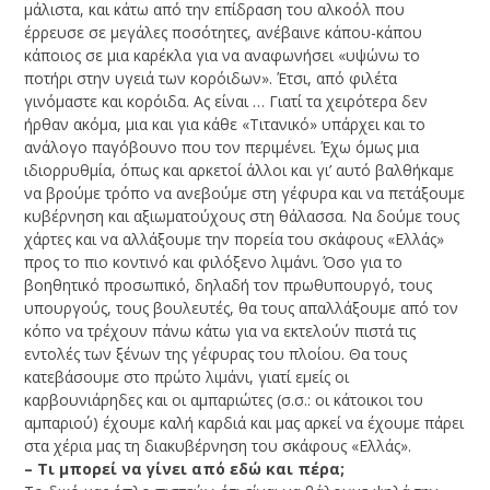
μάλιστα, και κάτω από την επίδραση του αλκοόλ που
έρρευσε σε μεγάλες ποσότητες, ανέβαινε κάπου-κάπου
κάποιος σε μια καρέκλα για να αναφωνήσει «υψώνω το
ποτήρι στην υγειά των κορόιδων». Έτσι, από φιλέτα
γινόμαστε και κορόιδα. Ας είναι … Γιατί τα χειρότερα δεν
ήρθαν ακόμα, μια και για κάθε «Τιτανικό» υπάρχει και το
ανάλογο παγόβουνο που τον περιμένει. Έχω όμως μια
ιδιορρυθμία, όπως και αρκετοί άλλοι και γι’ αυτό βαλθήκαμε
να βρούμε τρόπο να ανεβούμε στη γέφυρα και να πετάξουμε
κυβέρνηση και αξιωματούχους στη θάλασσα. Να δούμε τους
χάρτες και να αλλάξουμε την πορεία του σκάφους «Ελλάς»
προς το πιο κοντινό και φιλόξενο λιμάνι. Όσο για το
βοηθητικό προσωπικό, δηλαδή τον πρωθυπουργό, τους
υπουργούς, τους βουλευτές, θα τους απαλλάξουμε από τον
κόπο να τρέχουν πάνω κάτω για να εκτελούν πιστά τις
εντολές των ξένων της γέφυρας του πλοίου. Θα τους
κατεβάσουμε στο πρώτο λιμάνι, γιατί εμείς οι
καρβουνιάρηδες και οι αμπαριώτες (σ.σ.: οι κάτοικοι του
αμπαριού) έχουμε καλή καρδιά και μας αρκεί να έχουμε πάρει
στα χέρια μας τη διακυβέρνηση του σκάφους «Ελλάς».
– Τι μπορεί να γίνει από εδώ και πέρα;