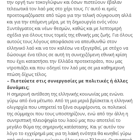
την οργή των τοκογλύφων και όσων πιστεύουν έβαλαν
τελειωτικά τον λαό μας στο χέρι τους. Γι’ αυτό κι εμείς
προετοιμαζόμαστε από τώρα για την τελική σύγκρουση αλλά
και για την επόμενη μέρα, με τη δημιουργία ενός νέου
Συντάγματος και νέων θεσμών, καθώς και με λεπτομερή
σχέδια για όλους τους τομείς της εθνικής μας ζωής. Για όλους
αυτούς τους λόγους αποφάσισα να απευθυνθώ στον
ελληνικό λαό και να τον καλέσω να εξεγερθεί, με στόχο να
δώσουμε ένα τέλος σε αυτή τη συνεχιζόμενη εθνική κρίση
που έχει καταστήσει την Ελλάδα προτεκτοράτο, που μας
ντροπιάζει και που οδηγεί τον λαό μας σε μια καθημερινή
πτώση δίχως τέλος.
– Πιστεύετε στις συνεργασίες με πολιτικές ή άλλες
δυνάμεις;
Η σημερινή αντίθεση της ελληνικής κοινωνίας μας ενώνει
γύρω από ένα μέτωπο. Από τη μια μεριά βρίσκεται η ελληνική
ολιγαρχία που υπηρετεί τα ξένα συμφέροντα, οι πολιτικοί
της σύμμαχοι που τους υποστηρίζουν, ενώ από την άλλη η
συντριπτική πλειοψηφία του λαού μας που αποτελεί το
μεγάλο θύμα της σημερινής κατάστασης. Και γι’ αυτόν τον
λόγο το εγχείρημά μας για τη λαϊκή ενότητα θα κινηθεί γύρω
από στόχους που ενώνουν όλους τους Έλληνες. Ουσιαστικά