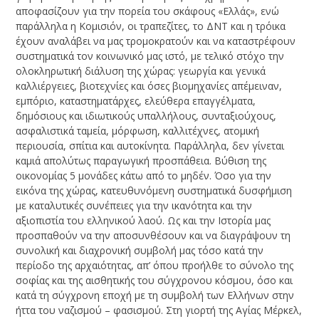
αποφασίζουν για την πορεία του σκάφους «Ελλάς», ενώ
παράλληλα η Κομισιόν, οι τραπεζίτες, το ΔΝΤ και η τρόικα
έχουν αναλάβει να μας τρομοκρατούν και να καταστρέφουν
συστηματικά τον κοινωνικό μας ιστό, με τελικό στόχο την
ολοκληρωτική διάλυση της χώρας: γεωργία και γενικά
καλλιέργειες, βιοτεχνίες και όσες βιομηχανίες απέμειναν,
εμπόριο, καταστηματάρχες, ελεύθερα επαγγέλματα,
δημόσιους και ιδιωτικούς υπαλλήλους, συνταξιούχους,
ασφαλιστικά ταμεία, μόρφωση, καλλιτέχνες, ατομική
περιουσία, σπίτια και αυτοκίνητα. Παράλληλα, δεν γίνεται
καμιά απολύτως παραγωγική προσπάθεια. Βύθιση της
οικονομίας 5 μονάδες κάτω από το μηδέν. Όσο για την
εικόνα της χώρας, κατευθυνόμενη συστηματικά δυσφήμιση
με καταλυτικές συνέπειες για την ικανότητα και την
αξιοπιστία του ελληνικού λαού. Ως και την Ιστορία μας
προσπαθούν να την αποσυνθέσουν και να διαγράψουν τη
συνολική και διαχρονική συμβολή μας τόσο κατά την
περίοδο της αρχαιότητας, απ’ όπου προήλθε το σύνολο της
σοφίας και της αισθητικής του σύγχρονου κόσμου, όσο και
κατά τη σύγχρονη εποχή με τη συμβολή των Ελλήνων στην
ήττα του ναζισμού – φασισμού. Στη γιορτή της Αγίας Μέρκελ,