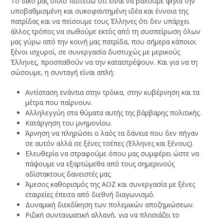
Το δικό μας όπλο πιστεύω ότι είναι να βάλουμε ψηλά την
υποβαθμισμένη και συκοφαντημένη ιδέα και έννοια της
πατρίδας και να πείσουμε τους Έλληνες ότι δεν υπάρχει
άλλος τρόπος να σωθούμε εκτός από τη συσπείρωση όλων
μας γύρω από την κοινή μας πατρίδα, που σήμερα κάποιοι
ξένοι ισχυροί, σε συνεργασία δυστυχώς με μερικούς
Έλληνες, προσπαθούν να την καταστρέψουν. Και για να τη
σώσουμε, η συνταγή είναι απλή:
Αντίσταση ενάντια στην τρόικα, στην κυβέρνηση και τα
μέτρα που παίρνουν.
Αλληλεγγύη στα θύματα αυτής της βάρβαρης πολιτικής.
Κατάργηση του μνημονίου.
Άρνηση να πληρώσει ο λαός τα δάνεια που δεν πήγαν
σε αυτόν αλλά σε ξένες τσέπες (Έλληνες και ξένους).
Ελευθερία να στραφούμε όπου μας συμφέρει ώστε να
πάψουμε να εξαρτώμεθα από τους σημερινούς
αδίστακτους δανειστές μας.
Άμεσος καθορισμός της ΑΟΖ και συνεργασία με ξένες
εταιρείες έπειτα από διεθνή διαγωνισμό.
Δυναμική διεκδίκηση των πολεμικών αποζημιώσεων.
Ριζική συνταγματική αλλαγή, για να πλησιάζει το