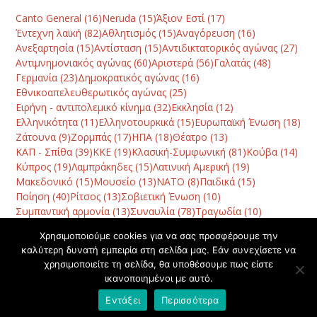
Canto General
(16)
Neruda
(15)
Άξιον Εστί
(17)
Έντεχνη λαϊκή
(82)
Αθλητισμός
(15)
Αναγόρευση
(16)
Ανεξαρτησία
(15)
Αντίσταση
(15)
Αντιδικτατορικός αγώνας
(27)
Αντιμνημονιακός αγώνας
(60)
Αριστερά
(56)
Γαλατάς
(48)
Γερμανία
(23)
Δημοκρατικός αγώνας
(16)
Εθνικοαπελευθερωτικός αγώνας
(25)
Ειρήνη - αντιπολεμικό κίνημα
(32)
Εκκλησία
(12)
Ελληνικότητα
(11)
Ελληνοτουρκικά
(15)
Ευρωπαϊκή Ένωση
(18)
Ζάτουνα
(9)
Ζορμπάς
(17)
ΗΠΑ
(18)
Θέατρο
(13)
ΚΑΠ - Σπίθα
(39)
ΚΚΕ
(19)
Κλασική-Συμφωνική
(81)
Κούβα
(14)
Κύπρος
(19)
Λαμπράκηδες
(15)
Λατινική Αμερική
(19)
Μακεδονικό
(15)
Μουσείο
(13)
ΝΑΤΟ
(8)
Παιδικά
(15)
Ποίηση
(40)
Ρίτσος
(13)
Σοβιετική Ένωση
(10)
Συμπαντική αρμονία
(13)
Συναυλία
(78)
Τραγωδία
(10)
Φεστιβάλ
(42)
Χανιά
(120)
Χατζηδάκις
(10)
Χορός
(8)
Χρησιμοποιούμε cookies για να σας προσφέρουμε την
καλύτερη δυνατή εμπειρία στη σελίδα μας. Εάν συνεχίσετε να
χρησιμοποιείτε τη σελίδα, θα υποθέσουμε πως είστε
Μέτωπο αντίστασης
Κίνηση Ε.ΛΑ.Δ.Α. από τους Μ.
ικανοποιημένοι με αυτό.
με όλους, πλην
Θεοδωράκη, Μ. Γλέζο και Γ.
previous
next
χουντικών
Κασιμάτη
Εντάξει
Περισσότερα
post:
post:
© Copyright 2020 - All Rights Reserved. D & D by
ArTECH