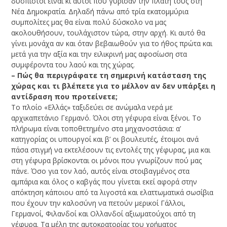
δύσπιστοι είναι κι αυτοί που γύρισαν την πλάτη τους στη
Νέα Δημοκρατία. Δηλαδή πάνω από τρία εκατομμύρια
συμπολίτες μας θα είναι πολύ δύσκολο να μας
ακολουθήσουν, τουλάχιστον τώρα, στην αρχή. Κι αυτό θα
γίνει μονάχα αν και όταν βεβαιωθούν για το ήθος πρώτα και
μετά για την αξία και την ειλικρινή μας αφοσίωση στα
συμφέροντα του λαού και της χώρας.
– Πώς θα περιγράφατε τη σημερινή κατάσταση της
χώρας και τι βλέπετε για το μέλλον αν δεν υπάρξει η
αντίδραση που προτείνετε;
Το πλοίο «Ελλάς» ταξιδεύει σε ανώμαλα νερά με
αρχικαπετάνιο Γερμανό. Όλοι στη γέφυρα είναι ξένοι. Το
πλήρωμα είναι τοποθετημένο στα μηχανοστάσια: α’
κατηγορίας οι υπουργοί και β’ οι βουλευτές, έτοιμοι ανά
πάσα στιγμή να εκτελέσουν τις εντολές της γέφυρας, μια και
στη γέφυρα βρίσκονται οι μόνοι που γνωρίζουν πού μας
πάνε. Όσο για τον λαό, αυτός είναι στοιβαγμένος στα
αμπάρια και όλος ο καβγάς που γίνεται εκεί αφορά στην
απόκτηση κάποιου από τα λιγοστά και ελαττωματικά σωσίβια
που έχουν την καλοσύνη να πετούν μερικοί Γάλλοι,
Γερμανοί, Φιλανδοί και Ολλανδοί αξιωματούχοι από τη
γέφυρα. Τα μέλη της αυτοκρατορίας του χρήματος