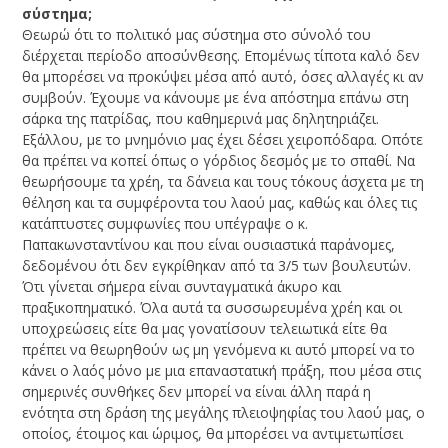
σύστημα;
Θεωρώ ότι το πολιτικό μας σύστημα στο σύνολό του
διέρχεται περίοδο αποσύνθεσης. Επομένως τίποτα καλό δεν
θα μπορέσει να προκύψει μέσα από αυτό, όσες αλλαγές κι αν
συμβούν. Έχουμε να κάνουμε με ένα απόστημα επάνω στη
σάρκα της πατρίδας, που καθημερινά μας δηλητηριάζει.
Εξάλλου, με το μνημόνιο μας έχει δέσει χειροπόδαρα. Οπότε
θα πρέπει να κοπεί όπως ο γόρδιος δεσμός με το σπαθί. Να
θεωρήσουμε τα χρέη, τα δάνεια και τους τόκους άσχετα με τη
θέληση και τα συμφέροντα του λαού μας, καθώς και όλες τις
κατάπτυστες συμφωνίες που υπέγραψε ο κ.
Παπακωνσταντίνου και που είναι ουσιαστικά παράνομες,
δεδομένου ότι δεν εγκρίθηκαν από τα 3/5 των βουλευτών.
Ότι γίνεται σήμερα είναι συνταγματικά άκυρο και
πραξικοπηματικό. Όλα αυτά τα συσσωρευμένα χρέη και οι
υποχρεώσεις είτε θα μας γονατίσουν τελειωτικά είτε θα
πρέπει να θεωρηθούν ως μη γενόμενα κι αυτό μπορεί να το
κάνει ο λαός μόνο με μια επαναστατική πράξη, που μέσα στις
σημερινές συνθήκες δεν μπορεί να είναι άλλη παρά η
ενότητα στη δράση της μεγάλης πλειοψηφίας του λαού μας, ο
οποίος, έτοιμος και ώριμος, θα μπορέσει να αντιμετωπίσει