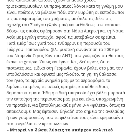
τρισεκατομμυρίων. Οι πραγματικοί λόγοι κατά τη γνώμη μου
είναι, πρώτον, να βάλουν πόδι στην Ευρώπη οι εκπρόσωποι
της αυτοκρατορίας του χρήματος, με όπλο τις ιδέες της
σχολής του Σικάγου (Φρίντμαν) και μεθόδους του «σοκ και
δέος», τις οποίες εφάρμοσαν στη Νότια Αμερική και τη Νότια
Ασία με μεγάλη επιτυχία, αφού τις μετέβαλαν σε ερείπια.
Γιατί εμάς; Ίσως γιατί τους ενθάρρυνε η παρουσία του
Γιώργου Παπανδρέου (βλ.: μυστική συνάντηση το 2009 με
τον Ντομινίκ Στρος-Καν του ΔΝΤ) που γνώριζαν ότι θα τους
έκανε τα χατίρια. Όπως και έγινε. Και, δεύτερον, ότι οι
πιστωτές μας, ειδικά στη Γερμανία, έχουν βάλει στο μάτι τον
υποθαλάσσιο και ορυκτό μας πλούτο, τη γη, τη θάλασσα,
τον ήλιο, τα αρχαία μνημεία μαζί με τα αεροδρόμια, τα
λιμάνια, τα τρένα, τις οδικές αρτηρίες και κάθε είδους
δημόσια κτίσματα. Ήδη η ειδική υπηρεσία έχει βάλει μπροστά
την εκποίηση της περιουσίας μας, μια και είναι υποχρεωμένη
να προτείνει για ξεπούλημα κάθε μήνα 3-4 «φιλέτα», όπως τα
αποκαλούμε. Μας έφτασαν δηλαδή στο σημείο της αγελάδας
ή των γουρουνιών, που τα φιλετάκια τους είναι κρεμασμένα
στα τσιγκέλια των κρεοπωλείων.
– Μπορεί να δώσει λύσεις το υπάρχον πολιτικό