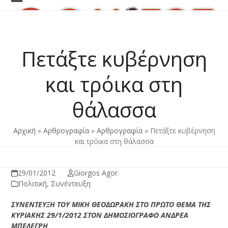
Skip
Open
Close
to
content
mobile
mobile
menu
menu
Πετάξτε κυβέρνηση
και τρόικα στη
θάλασσα
Αρχική
»
Αρθρογραφία
»
Αρθρογραφία
»
Πετάξτε κυβέρνηση
και τρόικα στη θάλασσα
29/01/2012
Giorgos Agor.
Πολιτική
,
Συνέντευξη
ΣΥΝΕΝΤΕΥΞΗ ΤΟΥ ΜΙΚΗ ΘΕΟΔΩΡΑΚΗ ΣΤΟ ΠΡΩΤΟ ΘΕΜΑ ΤΗΣ
ΚΥΡΙΑΚΗΣ 29/1/2012 ΣΤΟΝ ΔΗΜΟΣΙΟΓΡΑΦΟ ΑΝΔΡΕΑ
ΜΠΕΛΕΓΡΗ