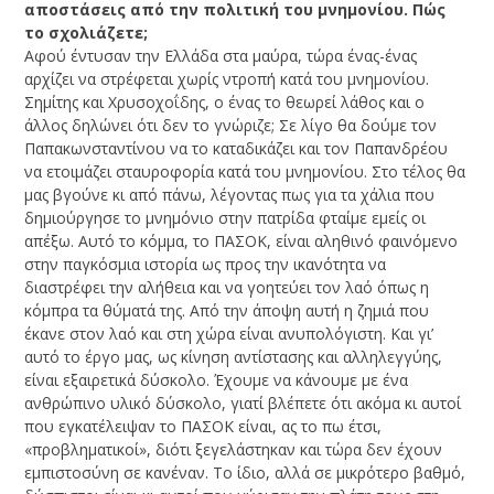
αποστάσεις από την πολιτική του μνημονίου. Πώς
το σχολιάζετε;
Αφού έντυσαν την Ελλάδα στα μαύρα, τώρα ένας-ένας
αρχίζει να στρέφεται χωρίς ντροπή κατά του μνημονίου.
Σημίτης και Χρυσοχοΐδης, ο ένας το θεωρεί λάθος και ο
άλλος δηλώνει ότι δεν το γνώριζε; Σε λίγο θα δούμε τον
Παπακωνσταντίνου να το καταδικάζει και τον Παπανδρέου
να ετοιμάζει σταυροφορία κατά του μνημονίου. Στο τέλος θα
μας βγούνε κι από πάνω, λέγοντας πως για τα χάλια που
δημιούργησε το μνημόνιο στην πατρίδα φταίμε εμείς οι
απέξω. Αυτό το κόμμα, το ΠΑΣΟΚ, είναι αληθινό φαινόμενο
στην παγκόσμια ιστορία ως προς την ικανότητα να
διαστρέφει την αλήθεια και να γοητεύει τον λαό όπως η
κόμπρα τα θύματά της. Από την άποψη αυτή η ζημιά που
έκανε στον λαό και στη χώρα είναι ανυπολόγιστη. Και γι’
αυτό το έργο μας, ως κίνηση αντίστασης και αλληλεγγύης,
είναι εξαιρετικά δύσκολο. Έχουμε να κάνουμε με ένα
ανθρώπινο υλικό δύσκολο, γιατί βλέπετε ότι ακόμα κι αυτοί
που εγκατέλειψαν το ΠΑΣΟΚ είναι, ας το πω έτσι,
«προβληματικοί», διότι ξεγελάστηκαν και τώρα δεν έχουν
εμπιστοσύνη σε κανέναν. Το ίδιο, αλλά σε μικρότερο βαθμό,