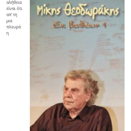
αλήθεια
είναι ότι
απ’ τη
μια
πλευρά
η