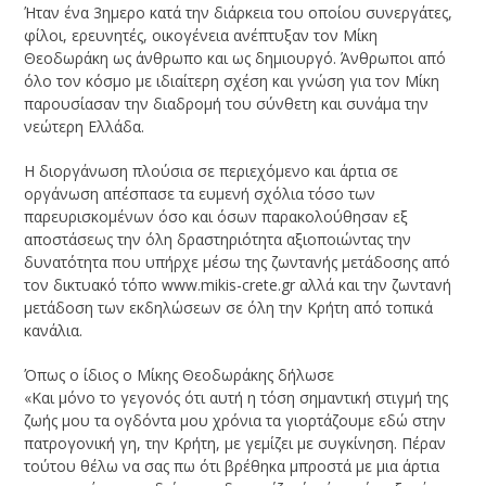
Ήταν ένα 3ημερο κατά την διάρκεια του οποίου συνεργάτες,
φίλοι, ερευνητές, οικογένεια ανέπτυξαν τον Μίκη
Θεοδωράκη ως άνθρωπο και ως δημιουργό. Άνθρωποι από
όλο τον κόσμο με ιδιαίτερη σχέση και γνώση για τον Μίκη
παρουσίασαν την διαδρομή του σύνθετη και συνάμα την
νεώτερη Ελλάδα.
Η διοργάνωση πλούσια σε περιεχόμενο και άρτια σε
οργάνωση απέσπασε τα ευμενή σχόλια τόσο των
παρευρισκομένων όσο και όσων παρακολούθησαν εξ
αποστάσεως την όλη δραστηριότητα αξιοποιώντας την
δυνατότητα που υπήρχε μέσω της ζωντανής μετάδοσης από
τον δικτυακό τόπο www.mikis-crete.gr αλλά και την ζωντανή
μετάδοση των εκδηλώσεων σε όλη την Κρήτη από τοπικά
κανάλια.
Όπως ο ίδιος ο Μίκης Θεοδωράκης δήλωσε
«Και μόνο το γεγονός ότι αυτή η τόση σημαντική στιγμή της
ζωής μου τα ογδόντα μου χρόνια τα γιορτάζουμε εδώ στην
πατρογονική γη, την Κρήτη, με γεμίζει με συγκίνηση. Πέραν
τούτου θέλω να σας πω ότι βρέθηκα μπροστά με μια άρτια