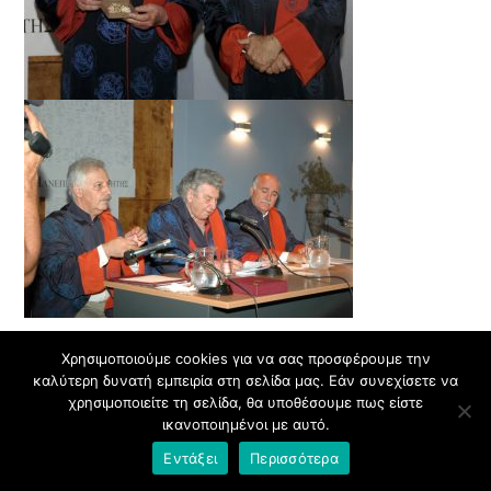
Η αλήθεια είναι ότι με αυτή την εκδήλωση έκλεισε
Χρησιμοποιούμε cookies για να σας προσφέρουμε την
ένα 4ημερο αφιερωμένο στον Μίκη που έγινε στα
καλύτερη δυνατή εμπειρία στη σελίδα μας. Εάν συνεχίσετε να
Χανιά, όχι όμως και συνολικά οι εκδηλώσεις για τον
χρησιμοποιείτε τη σελίδα, θα υποθέσουμε πως είστε
συνθέτη. Υπό τον γενικό τίτλο «Η Κρήτη τιμά τον
ικανοποιημένοι με αυτό.
Μίκη Θεοδωράκη» οι εκδηλώσεις συνεχίζονται
…
Εντάξει
Περισσότερα