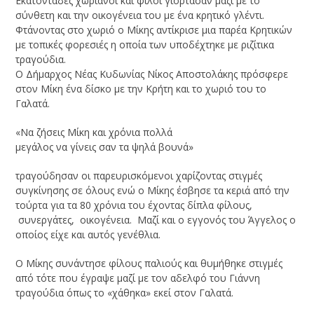
Εκατοντάδες χωριανοί και φίλοι γιόρτασαν μαζί με το
σύνθετη και την οικογένεια του με ένα κρητικό γλέντι.
Φτάνοντας στο χωριό ο Μίκης αντίκρισε μια παρέα Κρητικών
με τοπικές φορεσιές η οποία των υποδέχτηκε με ριζίτικα
τραγούδια.
Ο Δήμαρχος Νέας Κυδωνίας Νίκος Αποστολάκης πρόσφερε
στον Μίκη ένα δίσκο με την Κρήτη και το χωριό του το
Γαλατά.
«Να ζήσεις Μίκη και χρόνια πολλά
μεγάλος να γίνεις σαν τα ψηλά βουνά»
τραγούδησαν οι παρευρισκόμενοι χαρίζοντας στιγμές
συγκίνησης σε όλους ενώ ο Μίκης έσβησε τα κεριά από την
τούρτα για τα 80 χρόνια του έχοντας δίπλα φίλους,
συνεργάτες, οικογένεια. Μαζί και ο εγγονός του Άγγελος ο
οποίος είχε και αυτός γενέθλια.
Ο Μίκης συνάντησε φίλους παλιούς και θυμήθηκε στιγμές
από τότε που έγραψε μαζί με τον αδελφό του Γιάννη
τραγούδια όπως το «χάθηκα» εκεί στον Γαλατά.