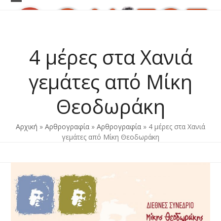
Skip
Open
Close
to
content
mobile
mobile
menu
menu
4 μέρες στα Χανιά
γεμάτες από Μίκη
Θεοδωράκη
Αρχική
»
Αρθρογραφία
»
Αρθρογραφία
»
4 μέρες στα Χανιά
γεμάτες από Μίκη Θεοδωράκη