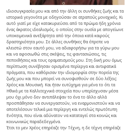
ιδιοσυγκρασία μου και από την άλλη οι συνθήκες ζωής και τα
ιστορικά γεγονότα με οδηγούσαν σε ατραπούς μοναχικές. Κι
αυτό γιατί με είχε κατακυριεύσει από τα πρώιμα ήδη χρόνια
ένας άκρατος ιδεαλισμός, ο οποίος στην ουσία με απογείωνε
υποκειμενικά ανεξάρτητα από την όποια κατά καιρούς
δραστηριότητα μου. Σε άλλες συνθήκες θα έπρεπε να
κλειστώ στον εαυτό μου, να αδιαφορήσω για τα γύρω μου
και να αφοσιωθώ στις σκέψεις, τις φαντασιώσεις, τις
πεποιθήσεις και τους οραματισμούς μου. Στη δική μου όμως
περίπτωση συνέβησαν ορισμένα περίεργα και αντιφατικά
πράγματα, που καθόρισαν την ιδιομορφία στην πορεία της
ζωής μου και που μπορεί να συνοψισθούν σε δύο λέξεις:
Χρέος και Μουσική. Και ήταν ευτύχημα για μένα το ότι τα
Ηθικά με τα Καλλιτεχνικά στοιχεία που υπερίσχυσαν μέσα
μου όχι μόνο δεν αντιπάλεψαν το ένα το άλλο αλλά
προσπάθησαν να συνεργαστούν, να εναρμονιστούν και να
αποτελέσουν τελικά μια περίεργη και εντελώς πρωτότυπη
Ενότητα, που είναι αδύνατον να καταταγεί στα κοινώς και
κοινωνικώς παραδεδεγμένα.
Έτσι το μεν Χρέος επηρέαζε την Τέχνη, η δε τέχνη επηρέαζε