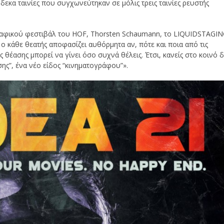
κα ταινίες που συγχωνεύτηκαν σε μόλις τρεις ταινίες ρευστής
γραφικού φεστιβάλ του HOF, Thorsten Schaumann, το LIQUIDSTAGI
, ο κάθε θεατής αποφασίζει αυθόρμητα αν, πότε και ποια από τις
θέασης μπορεί να γίνει όσο συχνά θέλεις. Έτσι, κανείς στο κοινό 
ασης”, ένα νέο είδος “κινηματογράφου”».