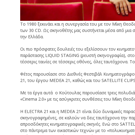
Το 1980 ξεκινάει και η συνεργασία του με τον Μίκη Θεο
των 30 CD. Ως σκηνοθέτης μας συστήνεται μέσα από μια 
την Ελλάδα.
Οι πιο πρόσφατες δουλειές του εξελίσσουν τον κινηματ
παράστασης LIQUID STAGING (ρευστή σκηνογραφία), στο 
τέσσερις ταινίες σε τέσσερις οθόνες, όλες ταυτόχρονα. Τ
Φέτος παρουσίασε στο Διεθνές Φεστιβάλ Κινηματογράφο
21, του έργου MEDEA 21, καθώς και του SATELLITE CLIP
Με τα έργα αυτά ο Κούτουλας παρουσίασε τρεις πολυδιάστ
«Cinema 2.0» με τις ασύγκριτες συνθέσεις του Μίκη Θεοδ
Η ELECTRA 21 και η MEDEA 21 είναι δύο δυναμικές παρασ
σκηνογραφημένες, σε καλούν να δεις ταυτόχρονα την παρά
απροσδόκητες κινηματογραφικές σκηνές. Ενώ στο SATTE
στο πάντρεμα των εικαστικών τεχνών με το «πολυκινηματογ