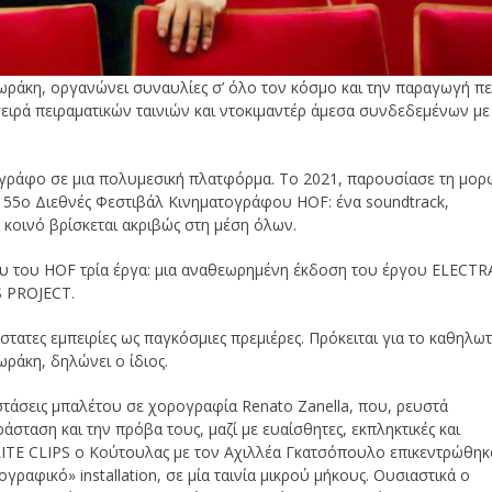
δωράκη, οργανώνει συναυλίες σ’ όλο τον κόσμο και την παραγωγή πε
σειρά πειραματικών ταινιών και ντοκιμαντέρ άμεσα συνδεδεμένων με
ογράφο σε μια πολυμεσική πλατφόρμα. Το 2021, παρουσίασε τη μορ
55ο Διεθνές Φεστιβάλ Κινηματογράφου HOF: ένα soundtrack,
ο κοινό βρίσκεται ακριβώς στη μέση όλων.
υ του HOF τρία έργα: μια αναθεωρημένη έκδοση του έργου ELECTR
S PROJECT.
ατες εμπειρίες ως παγκόσμιες πρεμιέρες. Πρόκειται για το καθηλωτ
ωράκη, δηλώνει ο ίδιος.
τάσεις μπαλέτου σε χορογραφία Renato Zanella, που, ρευστά
σταση και την πρόβα τους, μαζί με ευαίσθητες, εκπληκτικές και
LITE CLIPS ο Κούτουλας με τον Αχιλλέα Γκατσόπουλο επικεντρώθηκ
ραφικό» installation, σε μία ταινία μικρού μήκους. Ουσιαστικά ο