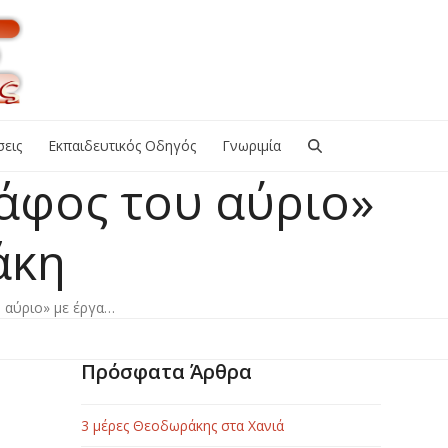
εις
Εκπαιδευτικός Οδηγός
Γνωριμία
άφος του αύριο»
άκη
 αύριο» με έργα…
Πρόσφατα Άρθρα
3 μέρες Θεοδωράκης στα Χανιά