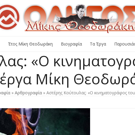
+
Έτος Μίκη Θεοδωράκη
Βιογραφία
Τα Έργα
Παρουσιάσ
λας: «Ο κινηματογρ
 έργα Μίκη Θεοδωρ
ραφία
»
Αρθρογραφία
»
Αστέρης Κούτουλας: «Ο κινηματογράφος του