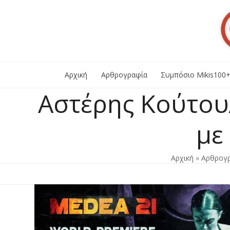
Skip
to
content
Αρχική
Αρθρογραφία
Συμπόσιο Mikis100
Αστέρης Κούτου
με
Αρχική
»
Αρθρογ