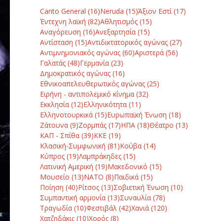
Canto General
(16)
Neruda
(15)
Άξιον Εστί
(17)
Έντεχνη λαϊκή
(82)
Αθλητισμός
(15)
Αναγόρευση
(16)
Ανεξαρτησία
(15)
Αντίσταση
(15)
Αντιδικτατορικός αγώνας
(27)
Αντιμνημονιακός αγώνας
(60)
Αριστερά
(56)
Γαλατάς
(48)
Γερμανία
(23)
Δημοκρατικός αγώνας
(16)
Εθνικοαπελευθερωτικός αγώνας
(25)
Ειρήνη - αντιπολεμικό κίνημα
(32)
Εκκλησία
(12)
Ελληνικότητα
(11)
Ελληνοτουρκικά
(15)
Ευρωπαϊκή Ένωση
(18)
Ζάτουνα
(9)
Ζορμπάς
(17)
ΗΠΑ
(18)
Θέατρο
(13)
ΚΑΠ - Σπίθα
(39)
ΚΚΕ
(19)
Κλασική-Συμφωνική
(81)
Κούβα
(14)
Κύπρος
(19)
Λαμπράκηδες
(15)
Λατινική Αμερική
(19)
Μακεδονικό
(15)
Μουσείο
(13)
ΝΑΤΟ
(8)
Παιδικά
(15)
Ποίηση
(40)
Ρίτσος
(13)
Σοβιετική Ένωση
(10)
Συμπαντική αρμονία
(13)
Συναυλία
(78)
Τραγωδία
(10)
Φεστιβάλ
(42)
Χανιά
(120)
Χατζηδάκις
(10)
Χορός
(8)