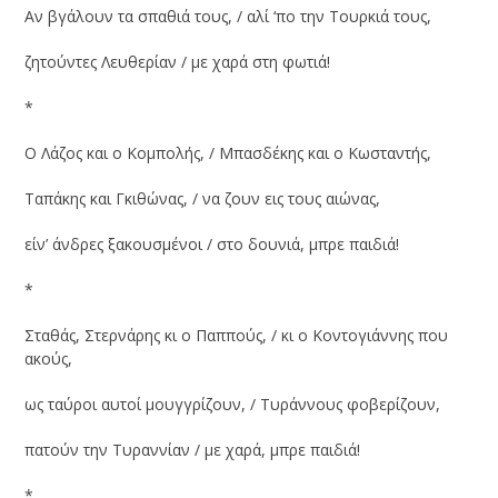
Αν βγάλουν τα σπαθιά τους, / αλί ‘πο την Τουρκιά τους,
ζητούντες Λευθερίαν / με χαρά στη φωτιά!
*
Ο Λάζος και ο Κομπολής, / Μπασδέκης και ο Κωσταντής,
Ταπάκης και Γκιθώνας, / να ζουν εις τους αιώνας,
είν’ άνδρες ξακουσμένοι / στο δουνιά, μπρε παιδιά!
*
Σταθάς, Στερνάρης κι ο Παππούς, / κι ο Κοντογιάννης που
ακούς,
ως ταύροι αυτοί μουγγρίζουν, / Τυράννους φοβερίζουν,
πατούν την Τυραννίαν / με χαρά, μπρε παιδιά!
*