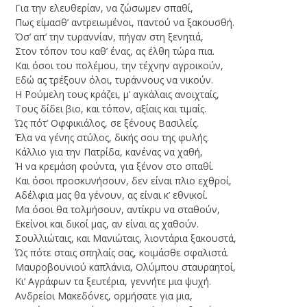
Για την ελευθερίαν, να ζώσωμεν σπαθί,
Πως είμασθ’ αντρειωμένοι, παντού να ξακουσθή.
Όσ’ απ’ την τυραννίαν, πήγαν στη ξενητιά,
Στον τόπον του καθ’ ένας, ας έλθη τώρα πια.
Kαι όσοι του πολέμου, την τέχνην αγροικούν,
Eδώ ας τρέξουν όλοι, τυράννους να νικούν.
H Ρούμελη τους κράζει, μ’ αγκάλαις ανοιχταίς,
Tους δίδει βιο, και τόπον, αξίαις και τιμαίς.
Ώς πότ’ Oφφικιάλος, σε ξένους Bασιλείς.
Έλα να γένης στύλος, δικής σου της φυλής.
Κάλλιο για την Πατρίδα, κανένας να χαθή,
Ή να κρεμάση φούντα, για ξένον στο σπαθί.
Και όσοι προσκυνήσουν, δεν είναι πλιο εχθροί,
Aδέλφια μας θα γένουν, ας είναι κ’ εθνικοί.
Μα όσοι θα τολμήσουν, αντίκρυ να σταθούν,
Eκείνοι και δικοί μας, αν είναι ας χαθούν.
Σουλλιώταις, και Μανιώταις, λιοντάρια ξακουστά,
Ώς πότε σταις σπηλαίς σας, κοιμάσθε σφαλιστά.
Μαυροβουνιού καπλάνια, Ολύμπου σταυραητοί,
Kι’ Αγράφων τα ξευτέρια, γεννήτε μια ψυχή.
Ανδρείοι Μακεδόνες, ορμήσατε για μια,