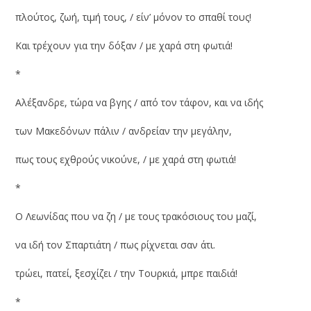
πλούτος, ζωή, τιμή τους, / είν’ μόνον το σπαθί τους!
Και τρέχουν για την δόξαν / με χαρά στη φωτιά!
*
Αλέξανδρε, τώρα να βγης / από τον τάφον, και να ιδής
των Μακεδόνων πάλιν / ανδρείαν την μεγάλην,
πως τους εχθρούς νικούνε, / με χαρά στη φωτιά!
*
Ο Λεωνίδας που να ζη / με τους τρακόσιους του μαζί,
να ιδή τον Σπαρτιάτη / πως ρίχνεται σαν άτι.
τρώει, πατεί, ξεσχίζει / την Τουρκιά, μπρε παιδιά!
*