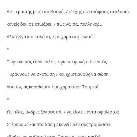
Αν περπατής μεσ’ στα βουνά, / κ’ έχης συντρόφους τα κλαδιά,
κανείς δεν σε στιμάρει, / πως να ‘σαι παλληκάρι.
Άλλ’ έβγα και πολέμει, / με χαρά στη φωτιά!
*
Τώρα καιρός είναι καλός, / για να φανή ο δυνατός,
Τυράννους να σκοτώση / και χριστιανούς να σώση.
Λοιπόν, ας κινηθώμεν / με χαρά στην Τουρκιά!
*
Ως πότε, άνδρες ξακουστοί, / να είστε πάντα σφαλιστοί;
Σ’ έρημους και στα δάση / κανείς δεν σας τρομάσσει
εβγήτε και χυθήτε / στην Τουρκιά, μπρε παιδιά!