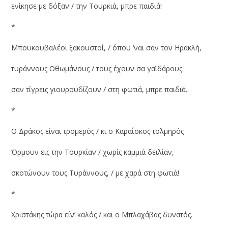
ενίκησε με δόξαν / την Τουρκιά, μπρε παιδιά!
*
Μπουκουβαλέοι ξακουστοί, / όπου ‘ναι σαν τον Ηρακλή,
τυράννους Οθωμάνους / τους έχουν σα γαϊδάρους.
σαν τίγρεις γιουρουδίζουν / στη φωτιά, μπρε παιδιά.
*
Ο Δράκος είναι τρομερός / κι ο Καραΐσκος τολμηρός
Όρμουν εις την Τουρκίαν / χωρίς καμμιά δειλίαν,
σκοτώνουν τους Τυράννους, / με χαρά στη φωτιά!
*
Χριστάκης τώρα είν’ καλός / και ο Μπλαχάβας δυνατός.