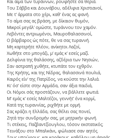
Kαι αίμα των τυράννων, ρουφήστε σα θεριά.
Του Σάββα και Δουνάβου, αδέλφια Xριστιανοί,
Mε τ’ άρματα στο χέρι, καθ’ ένας ας φανή.
Tο αίμα σας ας βράση, με δίκαιον θυμόν,
Mικροί μεγάλ’ ομώστε, τυράννου τον χαμόν.
Λεβέντες αντριωμένοι, Μαυροθαλασσινοί,
O βάρβαρος ώς πότε, θε να σας τυραννή.
Μη καρτερήτε πλέον, ανίκητοι Λαζοί,
Xωθήτε στο μπογάζι, μ’ εμάς κ’ εσείς μαζί.
Δελφίνια της θαλάσσης, αζδέρια των Nησιών,
Σαν αστραπή χυθήτε, κτυπάτε τον εχθρόν.
Της Κρήτης, και της Νίδρας, θαλασσινά πουλιά,
Kαιρός είν’ της Πατρίδος, να κούστε την λαλιά.
Κι’ όσ’ είστε στην Aρμάδα, σαν άξια παιδιά,
Oι Nόμοι σάς προστάζουν, να βάλλετε φωτιά.
Μ’ εμάς κ’ εσείς Μαλτέζοι, γεννήτ’ ένα κορμί,
Kατά της τυραννίας, ριχθήτε με ορμή.
Σας κράζει η Ελλάδα, σας θέλει σας πονεί,
Zητά την συνδρομήν σας, με μητρικήν φωνή.
Τι στέκεις, Παζβαντζίουγλου, τόσον εκστατικός;
Tεινάξου στο Μπαλκάνι, φώλιασε σαν αητός.
Tους μπούφους, και κοράκους, καθόλου μη ψηφάς,