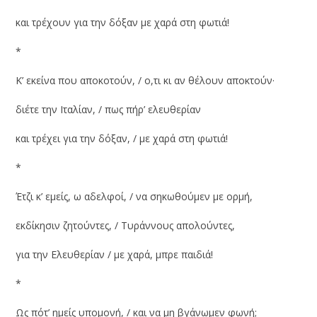
και τρέχουν για την δόξαν με χαρά στη φωτιά!
*
Κ’ εκείνα που αποκοτούν, / ο,τι κι αν θέλουν αποκτούν·
διέτε την Ιταλίαν, / πως πήρ’ ελευθερίαν
και τρέχει για την δόξαν, / με χαρά στη φωτιά!
*
Έτζι κ’ εμείς, ω αδελφοί, / να σηκωθούμεν με ορμή,
εκδίκησιν ζητούντες, / Τυράννους απολούντες,
για την Ελευθερίαν / με χαρά, μπρε παιδιά!
*
Ως πότ’ ημείς υπομονή, / και να μη βγάνωμεν φωνή;