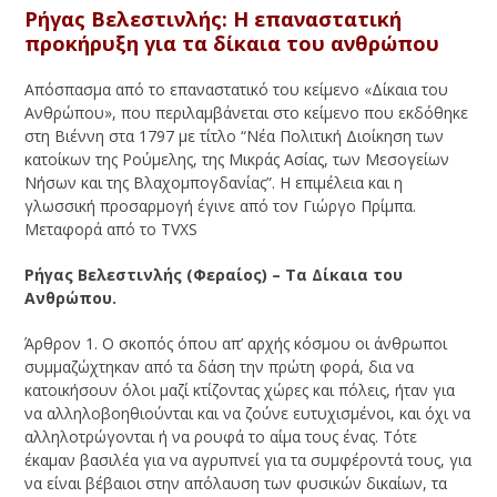
Ρήγας Βελεστινλής: Η επαναστατική
προκήρυξη για τα δίκαια του ανθρώπου
Απόσπασμα από το επαναστατικό του κείμενο «Δίκαια του
Ανθρώπου», που περιλαμβάνεται στο κείμενο που εκδόθηκε
στη Βιέννη στα 1797 με τίτλο “Νέα Πολιτική Διοίκηση των
κατοίκων της Ρούμελης, της Μικράς Ασίας, των Μεσογείων
Νήσων και της Βλαχομπογδανίας”. Η επιμέλεια και η
γλωσσική προσαρμογή έγινε από τον Γιώργο Πρίμπα.
Μεταφορά από το TVXS
Ρήγας Βελεστινλής (Φεραίος) – Τα Δίκαια του
Ανθρώπου.
Άρθρον 1. Ο σκοπός όπου απ’ αρχής κόσμου οι άνθρωποι
συμμαζώχτηκαν από τα δάση την πρώτη φορά, δια να
κατοικήσουν όλοι μαζί κτίζοντας χώρες και πόλεις, ήταν για
να αλληλοβοηθιούνται και να ζούνε ευτυχισμένοι, και όχι να
αλληλοτρώγονται ή να ρουφά το αίμα τους ένας. Τότε
έκαμαν βασιλέα για να αγρυπνεί για τα συμφέροντά τους, για
να είναι βέβαιοι στην απόλαυση των φυσικών δικαίων, τα