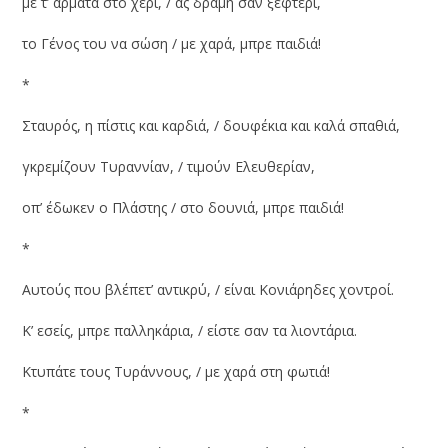
με τ’ άρματα στο χέρι, / ας δράμη σαν ξεφτέρι,
το Γένος του να σώση / με χαρά, μπρε παιδιά!
*
Σταυρός, η πίστις και καρδιά, / δουφέκια και καλά σπαθιά,
γκρεμίζουν Τυραννίαν, / τιμούν Ελευθερίαν,
οπ’ έδωκεν ο Πλάστης / στο δουνιά, μπρε παιδιά!
*
Αυτούς που βλέπετ’ αντικρύ, / είναι Κονιάρηδες χοντροί.
Κ’ εσείς, μπρε παλληκάρια, / είστε σαν τα λιοντάρια.
Κτυπάτε τους Τυράννους, / με χαρά στη φωτιά!
*