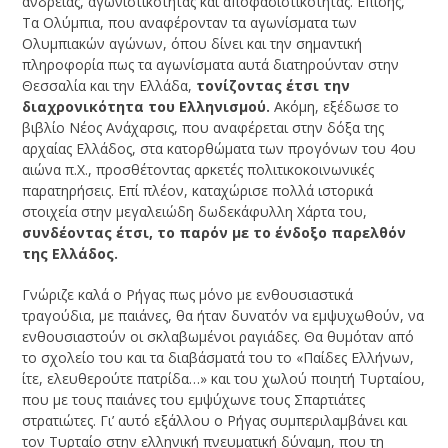
ανδρείας, αγωνιστικότητας και αποφασιστικότητας. Επίσης,
Τα Ολύμπια, που αναφέρονταν τα αγωνίσματα των
Ολυμπιακών αγώνων, όπου δίνει και την σημαντική
πληροφορία πως τα αγωνίσματα αυτά διατηρούνταν στην
Θεσσαλία και την Ελλάδα,
τονίζοντας έτσι την
διαχρονικότητα του Ελληνισμού.
Ακόμη, εξέδωσε το
βιβλίο Νέος Ανάχαρσις, που αναφέρεται στην δόξα της
αρχαίας Ελλάδος, στα κατορθώματα των προγόνων του 4ου
αιώνα π.Χ., προσθέτοντας αρκετές πολιτικοκοινωνικές
παρατηρήσεις. Επί πλέον, καταχώρισε πολλά ιστορικά
στοιχεία στην μεγαλειώδη δωδεκάφυλλη Χάρτα του,
συνδέοντας έτσι, το παρόν με το ένδοξο παρελθόν
της Ελλάδος.
Γνώριζε καλά ο Ρήγας πως μόνο με ενθουσιαστικά
τραγούδια, με παιάνες, θα ήταν δυνατόν να εμψυχωθούν, να
ενθουσιαστούν οι σκλαβωμένοι ραγιάδες. Θα θυμόταν από
το σχολείο του και τα διαβάσματά του το «Παίδες Ελλήνων,
ίτε, ελευθερούτε πατρίδα…» και του χωλού ποιητή Τυρταίου,
που με τους παιάνες του εμψύχωνε τους Σπαρτιάτες
στρατιώτες. Γι’ αυτό εξάλλου ο Ρήγας συμπεριλαμβάνει και
τον Τυρταίο στην ελληνική πνευματική δύναμη, που τη