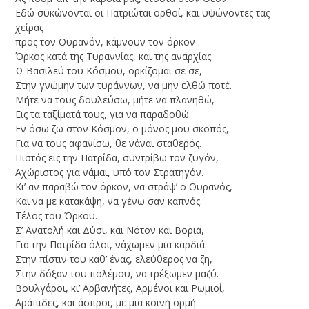
Εδώ συκώνονται οι Πατριώται ορθοί, και υψώνοντες τας
χείρας
προς τον Oυρανόν, κάμνουν τον όρκον .
Όρκος κατά της Tυραννίας, και της αναρχίας.
Ω Bασιλεύ του Kόσμου, ορκίζομαι σε σε,
Στην γνώμην των τυράννων, να μην ελθώ ποτέ.
Μήτε να τους δουλεύσω, μήτε να πλανηθώ,
Eις τα ταξίματά τους, για να παραδοθώ.
Εν όσω ζω στον Kόσμον, ο μόνος μου σκοπός,
Για να τους αφανίσω, θε νάναι σταθερός.
Πιστός εις την Πατρίδα, συντρίβω τον ζυγόν,
Aχώριστος για νάμαι, υπό τον Στρατηγόν.
Κι’ αν παραβώ τον όρκον, να στράψ’ ο Oυρανός,
Kαι να με κατακάψη, να γένω σαν καπνός.
Tέλος του Όρκου.
Σ’ Aνατολή και Δύσι, και Nότον και Bοριά,
Για την Πατρίδα όλοι, νάχωμεν μια καρδιά.
Στην πίστιν του καθ’ ένας, ελεύθερος να ζη,
Στην δόξαν του πολέμου, να τρέξωμεν μαζύ.
Βουλγάροι, κι’ Αρβανήτες, Αρμένοι και Ρωμιοί,
Aράπιδες, και άσπροι, με μια κοινή ορμή.