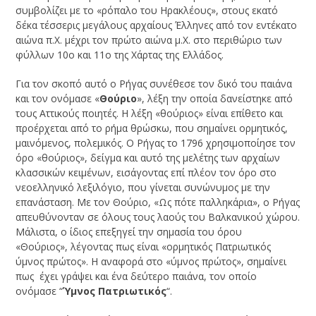
συμβολίζει με το «ρόπαλο του Ηρακλέους», στους εκατό
δέκα τέσσερις μεγάλους αρχαίους Έλληνες από τον εντέκατο
αιώνα π.Χ. μέχρι τον πρώτο αιώνα μ.Χ. στο περιθώριο των
φύλλων 10ο και 11ο της Χάρτας της Ελλάδος.
Για τον σκοπό αυτό ο Ρήγας συνέθεσε τον δικό του παιάνα
και τον ονόμασε «
Θούριο
», λέξη την οποία δανείστηκε από
τους Αττικούς ποιητές. Η λέξη «θούριος» είναι επίθετο και
προέρχεται από το ρήμα θρώσκω, που σημαίνει ορμητικός,
μαινόμενος, πολεμικός. Ο Ρήγας το 1796 χρησιμοποίησε τον
όρο «θούριος», δείγμα και αυτό της μελέτης των αρχαίων
κλασσικών κειμένων, εισάγοντας επί πλέον τον όρο στο
νεοελληνικό λεξιλόγιο, που γίνεται συνώνυμος με την
επανάσταση. Με τον Θούριο, «Ως πότε παλληκάρια», ο Ρήγας
απευθύνονταν σε όλους τους λαούς του Βαλκανικού χώρου.
Μάλιστα, ο ίδιος επεξηγεί την σημασία του όρου
«Θούριος», λέγοντας πως είναι «ορμητικός Πατριωτικός
ύμνος πρώτος». H αναφορά στο «ύμνος πρώτος», σημαίνει
πως έχει γράψει και ένα δεύτερο παιάνα, τον οποίο
ονόμασε “
Ύμνος Πατριωτικός
“.