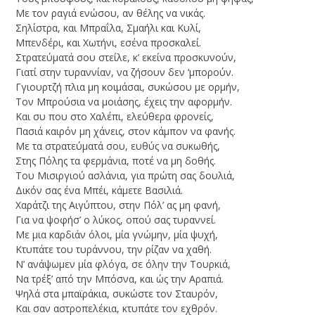
Mε τον ραγιά ενώσου, αν θέλης να νικάς.
Σηλίστρα, και Μπραΐλα, Σμαήλι και Κυλί,
Μπενδέρι, και Χωτήνι, εσένα προσκαλεί.
Στρατεύματά σου στείλε, κ’ εκείνα προσκυνούν,
Γιατί στην τυραννίαν, να ζήσουν δεν ‘μπορούν.
Γγιουρτζή πλια μη κοιμάσαι, συκώσου με ορμήν,
Tον Mπρούσια να μοιάσης, έχεις την αφορμήν.
Και συ που στο Χαλέπι, ελεύθερα φρονείς,
Πασιά καιρόν μη χάνεις, στον κάμπον να φανής.
Mε τα στρατεύματά σου, ευθύς να συκωθής,
Στης Πόλης τα φερμάνια, ποτέ να μη δοθής.
Του Μισιργιού ασλάνια, για πρώτη σας δουλιά,
Δικόν σας ένα Mπέι, κάμετε Bασιλιά.
Xαράτζι της Αιγύπτου, στην Πόλ’ ας μη φανή,
Για να ψοφήσ’ ο λύκος, οπού σας τυραννεί.
Με μια καρδιάν όλοι, μία γνώμην, μία ψυχή,
Kτυπάτε του τυράννου, την ρίζαν να χαθή.
Ν’ ανάψωμεν μία φλόγα, σε όλην την Τουρκιά,
Nα τρέξ’ από την Μπόσνα, και ώς την Αραπιά.
Ψηλά στα μπαϊράκια, συκώστε τον Σταυρόν,
Kαι σαν αστροπελέκια, κτυπάτε τον εχθρόν.