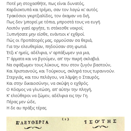
Ποτέ μη στοχασθήτε, πως είναι δυνατός,
Kαρδιοκτυπά και τρέμει, σαν τον λαγώ κι’ αυτός.
Τρακόσιοι γκιρτζιαλίδες, τον έκαμαν να διή,
Πως δεν ‘μπορεί με τόπια, μπροστά τους να ευγή.
Λοιπόν γιατί αργήτε, τι στέκεσθε νεκροί;
Ξυπνήσατε μην είσθε, ενάντιοι κ’ εχθροί.
Πώς οι Προπάτορές μας, ορμούσαν σα θεριά,
Για την ελευθερίαν, πηδούσαν στη φωτιά.
Έτζι κ’ ημείς, αδέλφια, ν’ αρπάξωμεν για μια,
T’ άρματα και να βγούμεν, απ’ την πικρή σκλαβιά.
Να σφάξωμεν τους λύκους, που στον ζυγόν βαστούν,
Kαι Χριστιανούς, και Τούρκους, σκληρά τους τυραννούν.
Στεργιάς, και του πελάγου, να λάμψη ο Σταυρός,
Kαι στην δικαιοσύνην, να σκύψη ο εχθρός.
O Kόσμος να γλυτώση, απ’ αύτην την πληγή,
K’ ελεύθεροι να ζώμεν, αδέλφια εις την Γη.
Πέρας μεν ώδε,
H δε αυ πράξις τέρας.