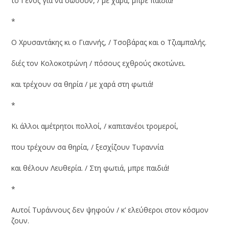
το Γένος για να σώσουν, / με χαρά, μπρε παιδιά!
*
Ο Χρυσαντάκης κι ο Γιαννής, / Τσοβάρας και ο Τζιαμπαλής.
διές τον Κολοκοτρώνη / πόσους εχθρούς σκοτώνει.
και τρέχουν σα θηρία / με χαρά στη φωτιά!
*
Κι άλλοι αμέτρητοι πολλοί, / καπιτανέοι τρομεροί,
που τρέχουν σα θηρία, / ξεσχίζουν Τυραννία
και θέλουν Λευθερία. / Στη φωτιά, μπρε παιδιά!
*
Αυτοί Τυράννους δεν ψηφούν / κ’ ελεύθεροι στον κόσμον
ζουν.