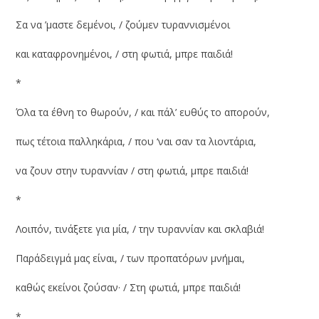
Σα να ’μαστε δεμένοι, / ζούμεν τυραννισμένοι
και καταφρονημένοι, / στη φωτιά, μπρε παιδιά!
*
Όλα τα έθνη το θωρούν, / και πάλ’ ευθύς το απορούν,
πως τέτοια παλληκάρια, / που ‘ναι σαν τα λιοντάρια,
να ζουν στην τυραννίαν / στη φωτιά, μπρε παιδιά!
*
Λοιπόν, τινάξετε για μία, / την τυραννίαν και σκλαβιά!
Παράδειγμά μας είναι, / των προπατόρων μνήμαι,
καθώς εκείνοι ζούσαν· / Στη φωτιά, μπρε παιδιά!
*