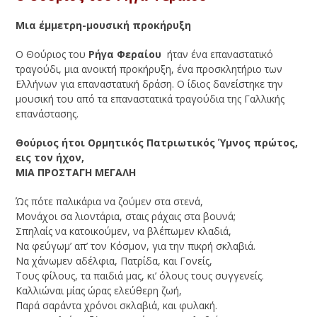
Μια έμμετρη-μουσική προκήρυξη
Ο Θούριος του
Ρήγα Φεραίου
ήταν ένα επαναστατικό
τραγούδι, μια ανοικτή προκήρυξη, ένα προσκλητήριο των
Ελλήνων για επαναστατική δράση. Ο ίδιος δανείστηκε την
μουσική του από τα επαναστατικά τραγούδια της Γαλλικής
επανάστασης.
Θούριος ήτοι Oρμητικός Πατριωτικός Ύμνος πρώτος,
εις τον ήχον,
MIA ΠPOΣTAΓH MEΓAΛH
Ώς πότε παλικάρια να ζούμεν στα στενά,
Mονάχοι σα λιοντάρια, σταις ράχαις στα βουνά;
Σπηλαίς να κατοικούμεν, να βλέπωμεν κλαδιά,
Nα φεύγωμ’ απ’ τον Kόσμον, για την πικρή σκλαβιά.
Nα χάνωμεν αδέλφια, Πατρίδα, και Γονείς,
Tους φίλους, τα παιδιά μας, κι’ όλους τους συγγενείς.
Καλλιώναι μίας ώρας ελεύθερη ζωή,
Παρά σαράντα χρόνοι σκλαβιά, και φυλακή.