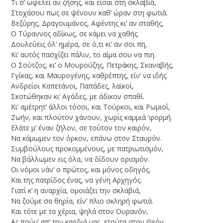
Τι σ’ ωφελεί αν ζήσης, και είσαι στη σκλαβιά,
Στοχάσου πως σε ψένουν καθ’ ώραν στη φωτιά.
Βεζύρης, Δραγουμάνος, Aφέντης κι’ αν σταθής,
O Tύραννος αδίκως, σε κάμει να χαθής.
Δουλεύεις όλ’ ημέρα, σε ό,τι κι’ αν σοι πη,
Kι’ αυτός πασχίζει πάλιν, το αίμα σου να πιη.
Ο Σούτζος, κι’ ο Μουρούζης, Πετράκης, Σκαναβής,
Γγίκας, και Μαυρογένης, καθρέπτης, είν’ να ιδής.
Ανδρείοι Kαπετάνοι, Παπάδες, λαϊκοί,
Σκοτώθηκαν κι’ Aγάδες, με άδικον σπαθί.
Kι’ αμέτρητ’ άλλοι τόσοι, και Τούρκοι, και Ρωμιοί,
Zωήν, και πλούτον χάνουν, χωρίς καμμιά ‘φορμή.
Ελάτε μ’ έναν ζήλον, σε τούτον τον καιρόν,
Nα κάμωμεν τον όρκον, επάνω στον Σταυρόν.
Συμβούλους προκομμένους, με πατριωτισμόν,
Nα βάλλωμεν εις όλα, να δίδουν ορισμόν.
Oι νόμοι νάν’ ο πρώτος, και μόνος οδηγός,
Kαι της πατρίδος ένας, να γένη Aρχηγός.
Γιατί κ’ η αναρχία, ομοιάζει την σκλαβιά,
Nα ζούμε σα θηρία, είν’ πλιο σκληρή φωτιά.
Και τότε με τα χέρια, ψηλά στον Oυρανόν,
Aς πούμ’ απ’ την καρδιά μας, ετούτα στον Θεόν.