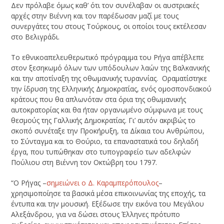
Δεν πρόλαβε όμως καθ’ ότι τον συνέλαβαν οι αυστριακές
αρχές στην Βιέννη και τον παρέδωσαν μαζί με τους
συνεργάτες του στους Τούρκους, οι οποίοι τους εκτέλεσαν
στο Βελιγράδι.
Το εθνικοαπελευθερωτικό πρόγραμμα του Ρήγα απέβλεπε
στον ξεσηκωμό όλων των υπόδουλων λαών της Βαλκανικής
και την αποτίναξη της οθωμανικής τυραννίας. Οραματίστηκε
την ίδρυση της Ελληνικής Δημοκρατίας, ενός ομοσπονδιακού
κράτους που θα απλωνόταν στα όρια της οθωμανικής
αυτοκρατορίας και θα ήταν οργανωμένο σύμφωνα με τους
θεσμούς της Γαλλικής Δημοκρατίας. Γι’ αυτόν ακριβώς το
σκοπό συνέταξε την Προκήρυξη, τα Δίκαια του Ανθρώπου,
το Σύνταγμα και το Θούριο, τα επαναστατικά του δηλαδή
έργα, που τυπώθηκαν στο τυπογραφείο των αδελφών
Πούλιου στη Βιέννη τον Οκτώβρη του 1797.
“Ο Ρήγας –
σημειώνει ο Δ. Καραμπερόπουλος
–
χρησιμοποίησε τα βασικά μέσα επικοινωνίας της εποχής, τα
έντυπα και την μουσική. Εξέδωσε την εικόνα του Μεγάλου
Αλεξάνδρου, για να δώσει στους Έλληνες πρότυπο