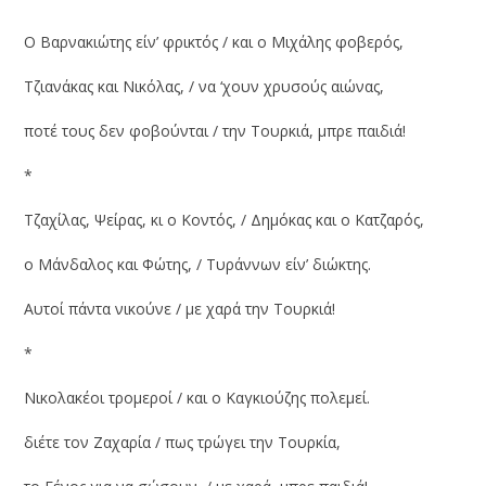
Ο Βαρνακιώτης είν’ φρικτός / και ο Μιχάλης φοβερός,
Τζιανάκας και Νικόλας, / να ‘χουν χρυσούς αιώνας,
ποτέ τους δεν φοβούνται / την Τουρκιά, μπρε παιδιά!
*
Τζαχίλας, Ψείρας, κι ο Κοντός, / Δημόκας και ο Κατζαρός,
ο Μάνδαλος και Φώτης, / Τυράννων είν’ διώκτης.
Αυτοί πάντα νικούνε / με χαρά την Τουρκιά!
*
Νικολακέοι τρομεροί / και ο Καγκιούζης πολεμεί.
διέτε τον Ζαχαρία / πως τρώγει την Τουρκία,