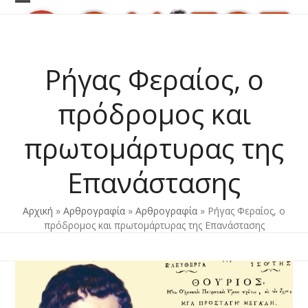
Skip
Open
Close
to
content
mobile
mobile
menu
menu
Ρήγας Φεραίος, ο
πρόδρομος και
πρωτομάρτυρας της
Επανάστασης
Αρχική
»
Αρθρογραφία
»
Αρθρογραφία
»
Ρήγας Φεραίος, ο
πρόδρομος και πρωτομάρτυρας της Επανάστασης