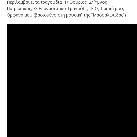
Περιλαμβάνει τα τραγούδια 1/ Θούριος, 2/ Ύμνος
Πατριωτικός, 3/ Επαναστατικό Τραγούδι, 4/ Ω, Παιδιά μου,
Ορφανά μου (βασισμένο στη μουσική της “Μασσαλώτιδας”)