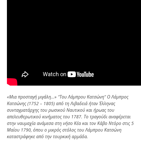
«Μια προσταγή μιγάλη…» ”Του Λάμπρου Κατσώνη”
Ο Λάμπρος
Κατσώνης (1752 – 1805) από τη Λιβαδειά ήταν Έλληνας
συνταγματάρχης του ρωσικού Ναυτικού και ήρωας του
απελευθερωτικού κινήματος του 1787. Το τραγούδι αναφέρεται
στην ναυμαχία ανάμεσα στη νήσο Κέα και τον Κάβο Ντόρο στις 5
Μαΐου 1790, όπου ο μικρός στόλος του Λάμπρου Κατσώνη
καταστράφηκε από την τουρκική αρμάδα.