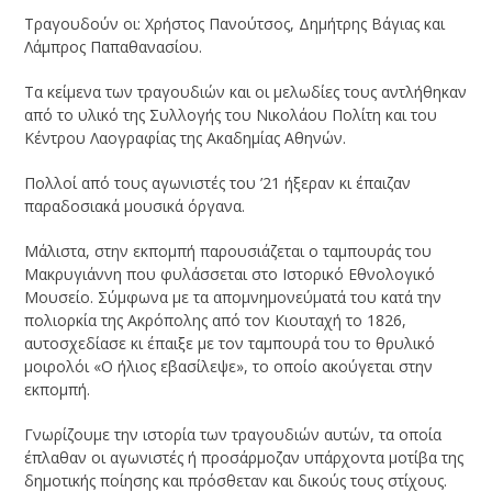
Τραγουδούν οι: Χρήστος Πανούτσος, Δημήτρης Βάγιας και
Λάμπρος Παπαθανασίου.
Τα κείμενα των τραγουδιών και οι μελωδίες τους αντλήθηκαν
από το υλικό της Συλλογής του Νικολάου Πολίτη και του
Κέντρου Λαογραφίας της Ακαδημίας Αθηνών.
Πολλοί από τους αγωνιστές του ’21 ήξεραν κι έπαιζαν
παραδοσιακά μουσικά όργανα.
Μάλιστα, στην εκπομπή παρουσιάζεται ο ταμπουράς του
Μακρυγιάννη που φυλάσσεται στο Ιστορικό Εθνολογικό
Μουσείο. Σύμφωνα με τα απομνημονεύματά του κατά την
πολιορκία της Ακρόπολης από τον Κιουταχή το 1826,
αυτοσχεδίασε κι έπαιξε με τον ταμπουρά του το θρυλικό
μοιρολόι «Ο ήλιος εβασίλεψε», το οποίο ακούγεται στην
εκπομπή.
Γνωρίζουμε την ιστορία των τραγουδιών αυτών, τα οποία
έπλαθαν οι αγωνιστές ή προσάρμοζαν υπάρχοντα μοτίβα της
δημοτικής ποίησης και πρόσθεταν και δικούς τους στίχους.