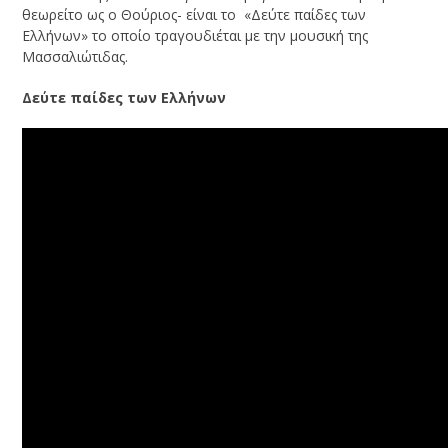
θεωρείτο ως ο Θούριος- είναι το «Δεύτε παίδες των
Ελλήνων» το οποίο τραγουδιέται με την μουσική της
Μασσαλιώτιδας.
Δεύτε παίδες των Ελλήνων