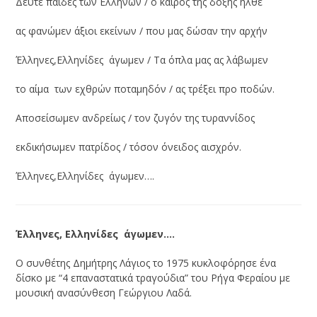
Δεύτε παίδες των Ελλήνων / ο καιρός της δόξης ήλθε
ας φανώμεν άξιοι εκείνων / που μας δώσαν την αρχήν
Έλληνες,Ελληνίδες άγωμεν / Τα όπλα μας ας λάβωμεν
το αίμα των εχθρών ποταμηδόν / ας τρέξει προ ποδών.
Αποσείσωμεν ανδρείως / τον ζυγόν της τυραννίδος
εκδικήσωμεν πατρίδος / τόσον όνειδος αισχρόν.
Έλληνες,Ελληνίδες άγωμεν….
Έλληνες, Ελληνίδες άγωμεν….
Ο συνθέτης Δημήτρης Λάγιος το 1975 κυκλοφόρησε ένα
δίσκο με “4 επαναστατικά τραγούδια” του Ρήγα Φεραίου με
μουσική ανασύνθεση Γεώργιου Λαδά.