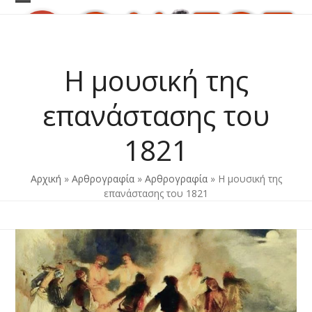
Skip
Open
Close
to
content
mobile
mobile
menu
menu
Η μουσική της
επανάστασης του
1821
Αρχική
»
Αρθρογραφία
»
Αρθρογραφία
»
Η μουσική της
επανάστασης του 1821