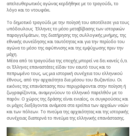
απελευθερωτικός αγώνας κερδήθηκε με το τραγούδι, το
λόγο και το ντουφέκι.
Το δημοτικό τραγούδι με την ποίησή του αποτέλεσε για τους
υπόδουλους Έλληνες το μέσο μεταβίβασης των ιστορικών
παραγγελμάτων, της διατήρησης της συλλογικής μνήμης, της
εθνικής συνείδησης και ταυτότητας και για την περίοδο του
αγώνα το μέσο της αφύπνισης και της εμψύχωσης πριν την
μάχη.
Μέσα από τα τραγούδια της εποχής μπορεί να δει κανείς ό,τι
οι Έλληνες επαναστάτες είδαν τον εαυτό τους και το
πεπρωμένο τους, ως μια ιστορική συνέχεια του ελληνικού
έθνους, από την αρχαιότητα δια μέσου του Βυζαντίου. Οι
εικόνες της επανάστασης που περιγράφονται στην ποίηση ή
ζωγραφίζονται, αναμιγνύουν το ελληνικό παρελθόν με το
παρόν. Ο χώρος της δράσης είναι ενιαίος, οι συγκρούσεις και
οι μάχες διεξάγονται ανάμεσα στα ερείπια των αρχαίων ναών
και των πόλεων. Το πνεύμα της αρχαιότητας και της ιστορικής
συνέχειας διαπερνά το πνεύμα της ελληνικής επανάστασης.