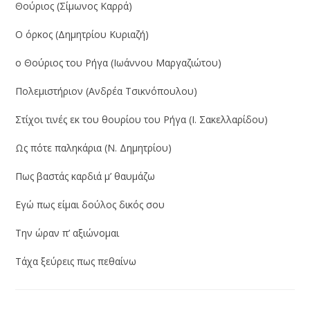
Θούριος (Σίμωνος Καρρά)
Ο όρκος (Δημητρίου Κυριαζή)
ο Θούριος του Ρήγα (Ιωάννου Μαργαζιώτου)
Πολεμιστήριον (Ανδρέα Τσικνόπουλου)
Στίχοι τινές εκ του θουρίου του Ρήγα (Ι. Σακελλαρίδου)
Ως πότε παληκάρια (Ν. Δημητρίου)
Πως βαστάς καρδιά μ’ θαυμάζω
Εγώ πως είμαι δούλος δικός σου
Την ώραν π’ αξιώνομαι
Τάχα ξεύρεις πως πεθαίνω