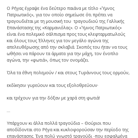
Ο Ρήγας έγραψε ένα δεύτερο παιάνα με τίτλο «Ύμνος
Πατριωτικός», για τον οποίο σημείωσε ότι πρέπει να
τραγουδιέται με τη μουσική του τραγουδιού της Γαλλικής
Επανάστασης της «Καρμανιόλας». Ο «Ύμνος Πατριωτικός»
είναι ένα πολεμικό σάλπισμα προς τους κλεφταρματωλούς
και όλους τους Έλληνες για τον μεγάλο αγώνα της
απελευθέρωσης από την σκλαβιά. Σκοπός του ήταν να τους
ωθήσει να πάρουν τα άρματα για την μάχη, τον ένοπλο
αγώνα, την «φωτιά», όπως τον ονομάζει.
Όλα τα έθνη πολεμούν / και στους Τυράννους τους ορμούν,
εκδίκησιν γυρεύουν και τους εξολοθρεύουν·
και τρέχουν για την δόξαν με χαρά στη φωτιά!
…
Υπάρχουν κι άλλα πολλά τραγούδια – Θούριοι που
αποδίδονται στο Ρήγα και κυκλοφορούσαν την περίοδο της
επανάστασης. Ένα πολύ γνωστό τραγούδι -που εσφαλμένα