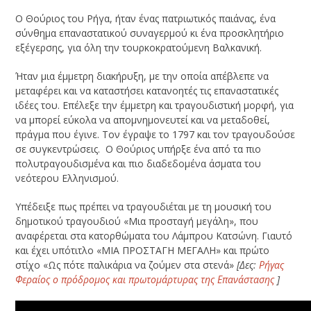
Ο Θούριος του Ρήγα, ήταν ένας πατριωτικός παιάνας, ένα
σύνθημα επαναστατικού συναγερμού κι ένα προσκλητήριο
εξέγερσης, για όλη την τουρκοκρατούμενη Βαλκανική.
Ήταν μια έμμετρη διακήρυξη, με την οποία απέβλεπε να
μεταφέρει και να καταστήσει κατανοητές τις επαναστατικές
ιδέες του. Επέλεξε την έμμετρη και τραγουδιστική μορφή, για
να μπορεί εύκολα να απομνημονευτεί και να μεταδοθεί,
πράγμα που έγινε. Τον έγραψε το 1797 και τον τραγουδούσε
σε συγκεντρώσεις. Ο Θούριος υπήρξε ένα από τα πιο
πολυτραγουδισμένα και πιο διαδεδομένα άσματα του
νεότερου Ελληνισμού.
Υπέδειξε πως πρέπει να τραγουδιέται με τη μουσική του
δημοτικού τραγουδιού «Μια προσταγή μεγάλη», που
αναφέρεται στα κατορθώματα του Λάμπρου Κατσώνη. Γιαυτό
και έχει υπότιτλο «MIA ΠPOΣTAΓH MEΓAΛH» και πρώτο
στίχο «Ως πότε παλικάρια να ζούμεν στα στενά»
[Δες:
Ρήγας
Φεραίος ο πρόδρομος και πρωτομάρτυρας της Επανάστασης
]