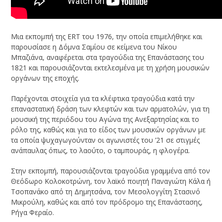
Μια εκπομπή της ERT του 1976, την οποία επιμελήθηκε και
παρουσίασε η Δόμνα Σαμίου σε κείμενα του Νίκου
Μπαζιάνα, αναφέρεται στα τραγούδια της Επανάστασης του
1821 και παρουσιάζονται εκτελεσμένα με τη χρήση μουσικών
οργάνων της εποχής.
Παρέχονται στοιχεία για τα κλέφτικα τραγούδια κατά την
επαναστατική δράση των κλεφτών και των αρματολών, για τη
μουσική της περιόδου του Αγώνα της Ανεξαρτησίας και το
ρόλο της, καθώς και για το είδος των μουσικών οργάνων με
τα οποία ψυχαγωγούνταν οι αγωνιστές του ’21 σε στιγμές
ανάπαυλας όπως, το λαούτο, ο ταμπουράς, η φλογέρα.
Στην εκπομπή, παρουσιάζονται τραγούδια γραμμένα από τον
Θεόδωρο Κολοκοτρώνη, τον λαϊκό ποιητή Παναγιώτη Κάλα ή
Τσοπανάκο από τη Δημητσάνα, τον Μεσολογγίτη Στασινό
Μικρούλη, καθώς και από τον πρόδρομο της Επανάστασης,
Ρήγα Φεραίο.