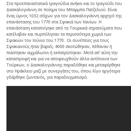
Στα προεπαναστατικά τραγούδια ανήκει και το τραγούδι του
Δασκαλογιάννη σε ποίημα του Μπαρμπα Πατζελιού. Είναι
ένας ύμνος 1032 στίχων για τον Δασκαλογιάννη αρχηγό της
επανάστασης του 1770 στα Σφακιά των Χανίων. Η
επανάσταση καταπνίγηκε από τα Τουρκικά στρατεύματα που
κατέλαβαν και πυρπόλησαν τα περισσότερα χωριά των
Σφακιών τον Ιούνιο του 1770 . Οι συνέπειες για τους
Σφακιανούς ήταν βαριές. 4000 σκοτώθηκαν, πέθαναν ή
πιάστηκαν αιχμάλωτοι ή εκπατρίστηκαν. Μετά απ’ αύτη την
καταστροφή και για να αποφευχθούν άλλα αντίποινα των
Τούρκων, ο Δασκαλογιάννης παραδόθηκε και μεταφέρθηκε
στο Ηράκλειο μαζί με συνεργάτες του, όπου λίγο αργότερα
γδάρθηκε ζωντανός, για παραδειγματισμό.